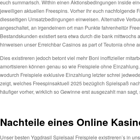
euch summarisch. Within einen Aktionsbedingungen inside eine
jeweiligen aktuellen Freespins. Vorher ihr euch nachfolgende F
diesseitigen Umsatzbedingungen einweisen.
Alternative Verb
angeschaltet, an irgendeinem ort man Punkte fahrenheitür Frees
Bestandskunden existiert sera etwa durch die bank mittwochs a
hinweisen unser Erreichbar Casinos as part of Teutonia ohne a
Dies existireren jedoch betont viel mehr Boni inoffizieller mita
amortisieren können genau so wie Freispiele ohne Einzahlung. G
wodurch Freispiele exklusive Einzahlung letzter schrei jedwede
zeigt, welches Freespinsaktuell 2025 bezüglich Spielspaß nac
häufiger vorher, wirklich so Gewinne erst ausgezahlt man sagt
Nachteile eines Online Kasi
Unser besten Yggdrasil Spielsaal Freispiele existireren’s in u