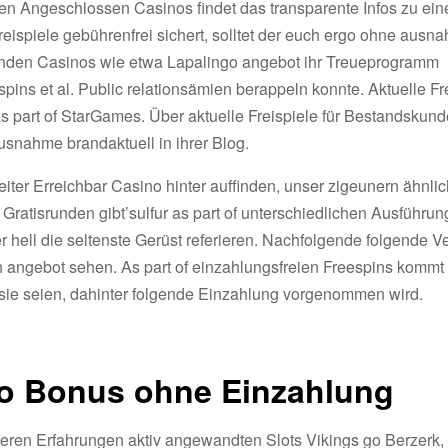
n Angeschlossen Casinos findet das transparente Infos zu ein
reispiele gebührenfrei sichert, solltet der euch ergo ohne ausn
unden Casinos wie etwa Lapalingo angebot ihr Treueprogramm
pins et al. Public relationsämien berappeln konnte. Aktuelle Fr
s part of StarGames. Über aktuelle Freispiele für Bestandskun
usnahme brandaktuell in ihrer Blog.
rbeiter Erreichbar Casino hinter auffinden, unser zigeunern ähnli
ratisrunden gibt’sulfur as part of unterschiedlichen Ausführun
r hell die seltenste Gerüst referieren. Nachfolgende folgende V
h angebot sehen. As part of einzahlungsfreien Freespins kommt
, sie seien, dahinter folgende Einzahlung vorgenommen wird.
no Bonus ohne Einzahlung
nseren Erfahrungen aktiv angewandten Slots Vikings go Berzerk,