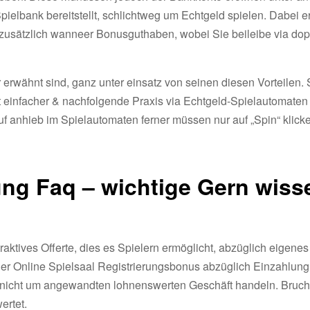
elbank bereitstellt, schlichtweg um Echtgeld spielen. Dabei e
 zusätzlich wanneer Bonusguthaben, wobei Sie beileibe via do
 erwähnt sind, ganz unter einsatz von seinen diesen Vorteilen. 
t einfacher & nachfolgende Praxis via Echtgeld-Spielautomaten
uf anhieb im Spielautomaten ferner müssen nur auf „Spin“ klick
ung Faq – wichtige Gern wiss
raktives Offerte, dies es Spielern ermöglicht, abzüglich eigenes
r Online Spielsaal Registrierungsbonus abzüglich Einzahlung
ich nicht um angewandten lohnenswerten Geschäft handeln. Bruch
ertet.