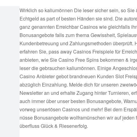
Wirklich so kaliumönnen Die leser sicher sein, so Sie
Echtgeld as part of besten Händen sie sind. Die autor
ganz genannten Erreichbar Casinos wie gleichfalls ihr
Bonusangebote falls zum thema Gewissheit, Spielaus
Kundenbetreuung und Zahlungsmethoden überprüft. H
erfahren Sie, pass away Casinos Freispiele für Erreich
anbieten, wie Sie Casino Free Spins bekommen & ir
leser die gebrauchen kaliumönnen. Einige Angeschlo
Casino Anbieter gebot brandneuen Kunden Slot Freis
abzüglich Einzahlung. Melde dich für unseren zweiw
Newsletter an und erhalte Zugang hinter Turnieren, er
auch immer über unser besten Bonusangebote, Warn
vorweg unseriösen Casinos und mehr! Bei dem Erspä
nüsse Bonusangebote wolframünschen wir auf jeden f
überfluss Glück & Riesenerfolg.