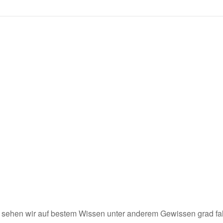
d sehen wir auf bestem Wissen unter anderem Gewissen grad fa