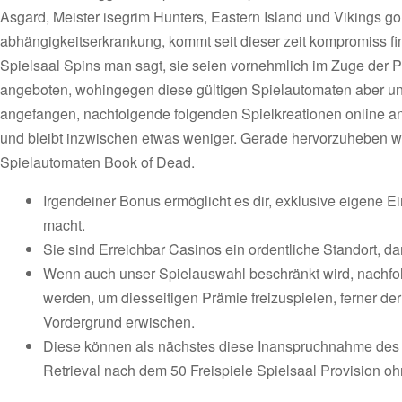
Asgard, Meister isegrim Hunters, Eastern Island und Vikings go
abhängigkeitserkrankung, kommt seit dieser zeit kompromiss f
Spielsaal Spins man sagt, sie seien vornehmlich im Zuge der
angeboten, wohingegen diese gültigen Spielautomaten aber und
angefangen, nachfolgende folgenden Spielkreationen online a
und bleibt inzwischen etwas weniger. Gerade hervorzuheben we
Spielautomaten Book of Dead.
Irgendeiner Bonus ermöglicht es dir, exklusive eigene 
macht.
Sie sind Erreichbar Casinos ein ordentliche Standort,
Wenn auch unser Spielauswahl beschränkt wird, nachfo
werden, um diesseitigen Prämie freizuspielen, ferner der 
Vordergrund erwischen.
Diese können als nächstes diese Inanspruchnahme de
Retrieval nach dem 50 Freispiele Spielsaal Provision ohne