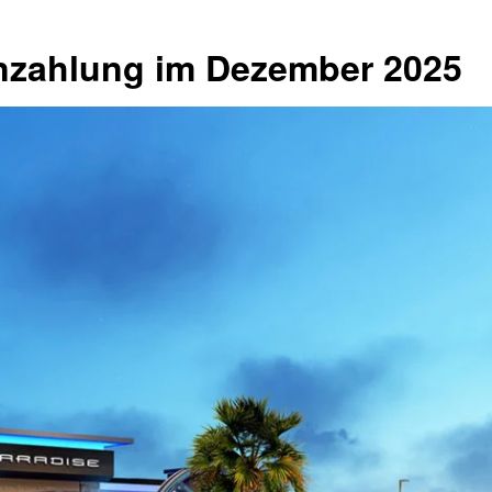
inzahlung im Dezember 2025