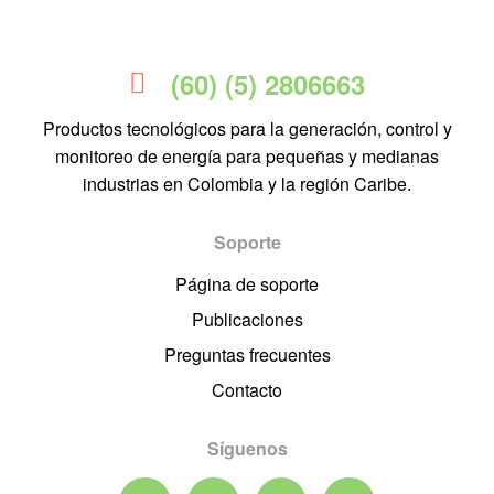
(60) (5) 2806663
Productos tecnológicos para la generación, control y
monitoreo de energía para pequeñas y medianas
industrias en Colombia y la región Caribe.
Soporte
Página de soporte
Publicaciones
Preguntas frecuentes
Contacto
Síguenos