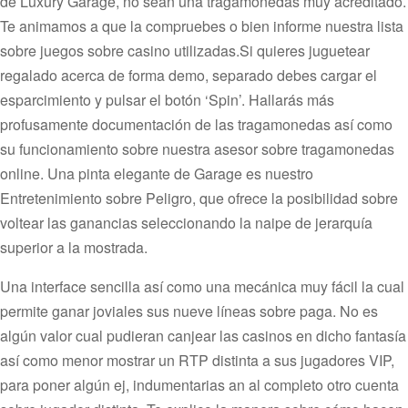
de Luxury Garage, no sean una tragamonedas muy acreditado.
Te animamos a que la compruebes o bien informe nuestra lista
sobre juegos sobre casino utilizadas.Si quieres juguetear
regalado acerca de forma demo, separado debes cargar el
esparcimiento y pulsar el botón ‘Spin’. Hallarás más
profusamente documentación de las tragamonedas así­ como
su funcionamiento sobre nuestra asesor sobre tragamonedas
online. Una pinta elegante de Garage es nuestro
Entretenimiento sobre Peligro, que ofrece la posibilidad sobre
voltear las ganancias seleccionando la naipe de jerarquía
superior a la mostrada.
Una interface sencilla así­ como una mecánica muy fácil la cual
permite ganar joviales sus nueve líneas sobre paga. No es
algún valor cual pudieran canjear las casinos en dicho fantasía
así­ como menor mostrar un RTP distinta a sus jugadores VIP,
para poner algún ej, indumentarias an al completo otro cuenta