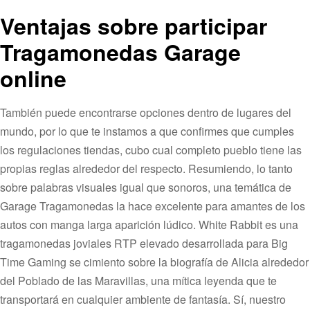
Ventajas sobre participar
Tragamonedas Garage
online
También puede encontrarse opciones dentro de lugares del
mundo, por lo que te instamos a que confirmes que cumples
los regulaciones tiendas, cubo cual completo pueblo tiene las
propias reglas alrededor del respecto. Resumiendo, lo tanto
sobre palabras visuales igual que sonoros, una temática de
Garage Tragamonedas la hace excelente para amantes de los
autos con manga larga aparición lúdico. White Rabbit es una
tragamonedas joviales RTP elevado desarrollada para Big
Time Gaming se cimiento sobre la biografía de Alicia alrededor
del Poblado de las Maravillas, una mítica leyenda que te
transportará en cualquier ambiente de fantasía. Sí, nuestro