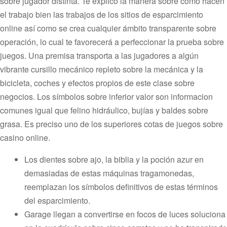
sobre jugador distinta. Te explico la manera sobre cómo hacen
el trabajo bien las trabajos de los sitios de esparcimiento
online así­ como se crea cualquier ámbito transparente sobre
operación, lo cual te favorecerá a perfeccionar la prueba sobre
juegos. Una premisa transporta a las jugadores a algún
vibrante cursillo mecánico repleto sobre la mecánica y la
bicicleta, coches y efectos propios de este clase sobre
negocios. Los símbolos sobre inferior valor son informacion
comunes igual que felino hidráulico, bujías y baldes sobre
grasa. Es preciso uno de los superiores cotas de juegos sobre
casino online.
Los dientes sobre ajo, la biblia y la poción azur en
demasiadas de estas máquinas tragamonedas,
reemplazan los símbolos definitivos de estas términos
del esparcimiento.
Garage llegan a convertirse en focos de luces soluciona