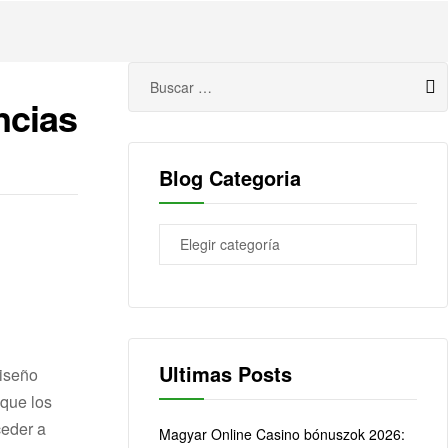
ncias
Blog Categoria
Ultimas Posts
diseño
 que los
ceder a
Magyar Online Casino bónuszok 2026: