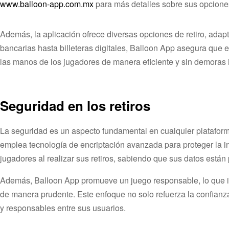
www.balloon-app.com.mx
para más detalles sobre sus opcione
Además, la aplicación ofrece diversas opciones de retiro, adap
bancarias hasta billeteras digitales, Balloon App asegura que 
las manos de los jugadores de manera eficiente y sin demoras 
Seguridad en los retiros
La seguridad es un aspecto fundamental en cualquier plataform
emplea tecnología de encriptación avanzada para proteger la in
jugadores al realizar sus retiros, sabiendo que sus datos están
Además, Balloon App promueve un juego responsable, lo que in
de manera prudente. Este enfoque no solo refuerza la confianz
y responsables entre sus usuarios.