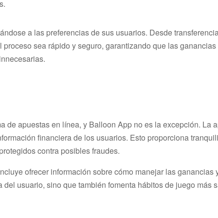
s.
tándose a las preferencias de sus usuarios. Desde transferenci
el proceso sea rápido y seguro, garantizando que las ganancias
innecesarias.
a de apuestas en línea, y Balloon App no es la excepción. La a
formación financiera de los usuarios. Esto proporciona tranquil
 protegidos contra posibles fraudes.
cluye ofrecer información sobre cómo manejar las ganancias y 
a del usuario, sino que también fomenta hábitos de juego más 