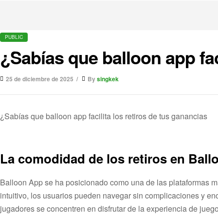
PUBLIC
¿Sabías que balloon app faci
25 de diciembre de 2025
By
singkek
¿Sabías que balloon app facilita los retiros de tus ganancias
La comodidad de los retiros en Bal
Balloon App se ha posicionado como una de las plataformas más
intuitivo, los usuarios pueden navegar sin complicaciones y enc
jugadores se concentren en disfrutar de la experiencia de jue