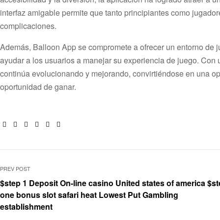
interfaz amigable permite que tanto principiantes como jugador
complicaciones.
Además, Balloon App se compromete a ofrecer un entorno de j
ayudar a los usuarios a manejar su experiencia de juego. Con un
continúa evolucionando y mejorando, convirtiéndose en una opc
oportunidad de ganar.
Facebook
Twitter
Linkedin
Google+
Pinterest
Email
PREV POST
$step 1 Deposit On-line casino United states of america $s
one bonus slot safari heat Lowest Put Gambling
establishment