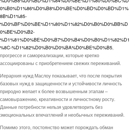
%D0%B8%D0%BD%D1%84%D0%BE%D1%80%D0%BC%D
0%B0%D1%86%D0%B8%D0%BE%D0%BD%D0%BD%D1%
8B%D1%85-
%D0%BF%D0%BE%D1%80%D1%82%D0%B0%D0%BB%D
0%BE%D0%B2-
%D1%81%D0%BE%D0%B7%D0%B4%D0%B0%D1%82%D1
%8C-%D1%82%D0%B0%D0%BA%D0%BE%D0%B5
,
прогрессе и самореализации, которые крепко
ассоциированы с приобретением свежих переживаний.
Иерархия нужд Маслоу показывает, что после покрытия
базовых нужд в защищенности и устойчивости личность
природно желает к более возвышенным этапам –
самовыражению, креативности и личностному росту.
Данные потребности нельзя удовлетворить без
эмоциональных впечатлений и необычных переживаний.
Помимо этого, постоянство может порождать обман