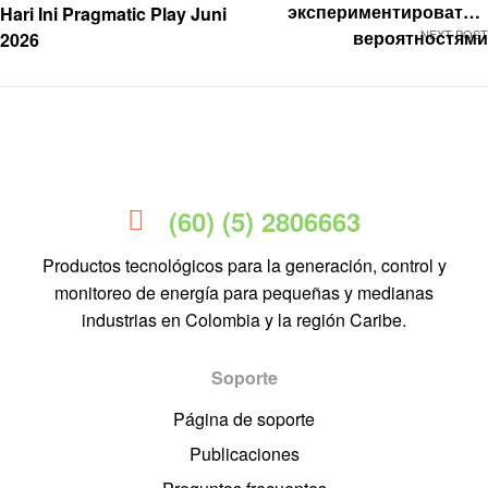
экспериментировать с
Hari Ini Pragmatic Play Juni
вероятностями
NEXT POST
2026
(60) (5) 2806663
Productos tecnológicos para la generación, control y
monitoreo de energía para pequeñas y medianas
industrias en Colombia y la región Caribe.
Soporte
Página de soporte
Publicaciones