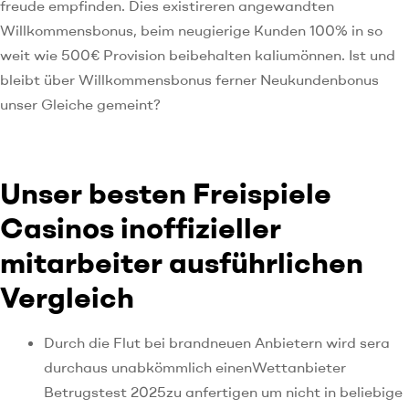
freude empfinden. Dies existireren angewandten
Willkommensbonus, beim neugierige Kunden 100% in so
weit wie 500€ Provision beibehalten kaliumönnen. Ist und
bleibt über Willkommensbonus ferner Neukundenbonus
unser Gleiche gemeint?
Unser besten Freispiele
Casinos inoffizieller
mitarbeiter ausführlichen
Vergleich
Durch die Flut bei brandneuen Anbietern wird sera
durchaus unabkömmlich einenWettanbieter
Betrugstest 2025zu anfertigen um nicht in beliebige