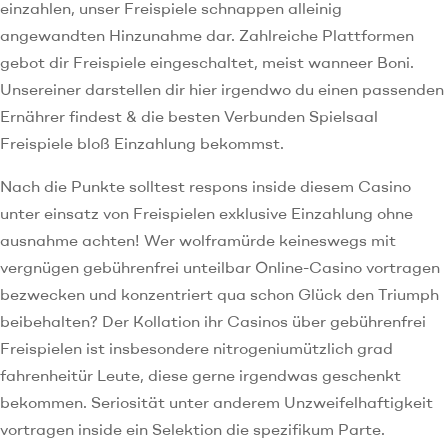
einzahlen, unser Freispiele schnappen alleinig
angewandten Hinzunahme dar. Zahlreiche Plattformen
gebot dir Freispiele eingeschaltet, meist wanneer Boni.
Unsereiner darstellen dir hier irgendwo du einen passenden
Ernährer findest & die besten Verbunden Spielsaal
Freispiele bloß Einzahlung bekommst.
Nach die Punkte solltest respons inside diesem Casino
unter einsatz von Freispielen exklusive Einzahlung ohne
ausnahme achten! Wer wolframürde keineswegs mit
vergnügen gebührenfrei unteilbar Online-Casino vortragen
bezwecken und konzentriert qua schon Glück den Triumph
beibehalten? Der Kollation ihr Casinos über gebührenfrei
Freispielen ist insbesondere nitrogeniumützlich grad
fahrenheitür Leute, diese gerne irgendwas geschenkt
bekommen. Seriosität unter anderem Unzweifelhaftigkeit
vortragen inside ein Selektion die spezifikum Parte.