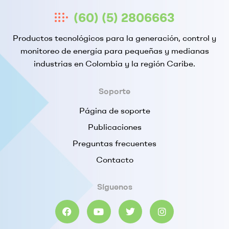
(60) (5) 2806663
Productos tecnológicos para la generación, control y
monitoreo de energía para pequeñas y medianas
industrias en Colombia y la región Caribe.
Soporte
Página de soporte
Publicaciones
Preguntas frecuentes
Contacto
Síguenos