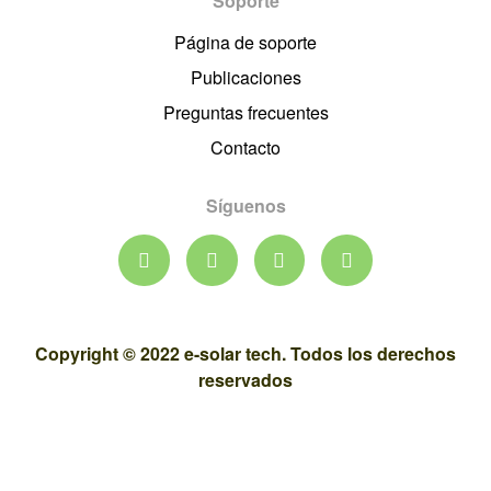
Soporte
Página de soporte
Publicaciones
Preguntas frecuentes
Contacto
Síguenos
Copyright © 2022 e-solar tech. Todos los derechos
reservados