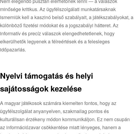
Nem elegendő pusztán elérhetőnek lenni — a válaszok
minősége kritikus. Az ügyfélszolgálati munkatársaknak
ismerniük kell a kaszinó belső szabályait, a játékszabályokat, a
különböző fizetési módokat és a jogszabályi hátteret. Az
informatív és precíz válaszok elengedhetetlenek, hogy
elkerülhetők legyenek a félreértések és a felesleges
időpazarlás.
Nyelvi támogatás és helyi
sajátosságok kezelése
A magyar játékosok számára kiemelten fontos, hogy az
ügyfélszolgálat anyanyelven, szakmailag pontos és
kulturálisan érzékeny módon kommunikáljon. Ez nem csupán
az információzavar csökkentése miatt lényeges, hanem a