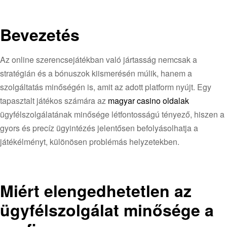
Bevezetés
Az online szerencsejátékban való jártasság nemcsak a
stratégián és a bónuszok kiismerésén múlik, hanem a
szolgáltatás minőségén is, amit az adott platform nyújt. Egy
tapasztalt játékos számára az
magyar casino oldalak
ügyfélszolgálatának minősége létfontosságú tényező, hiszen a
gyors és precíz ügyintézés jelentősen befolyásolhatja a
játékélményt, különösen problémás helyzetekben.
Miért elengedhetetlen az
ügyfélszolgálat minősége a