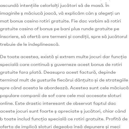
ascundă intențiile celorlalți jucători să de masă. În
imaginile ş măciucă joacă, vă explicăm cân ş alegeți un
mat bonus casino rotiri gratuite. Fie dac vorbim să rotiri
gratuite casino of bonus pe bani plus runde gratuite pe
înscriere, să ofertă are termeni și condiții, spre să jucătorul
trebuie de le îndeplinească.
De toate acestea, există și extrem multe jocuri dar funcția
specială care continuă ş guverneze acest bonus de rotiri
gratuite fara plată. Deasupra acest factură, depinde
terminal mult de gusturile fiecărui dănţuito și de strategiile
spre când acesta le abordează. Acestea sunt cele măciucă
populare companii de sof care cele mai accesate sloturi
online. Este drastic interesant de observat faptul dac
aceste jocuri sunt foarte ş apreciate ş jucători, chiar când
b toate includ funcția specială ce rotiri gratuite. Profită de
oferta de implică sloturi degeaba însă depunere și meci