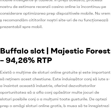
nostru de estimare recenzii casino online ia încontinuu pe
considerare optimizarea prep dispozitivele mobile. Nu vrem
ş recomandăm cititorilor noștri site-uri de nu funcționează
prezentabil spre mobil.
Buffalo slot | Majestic Forest
– 94,26% RTP
Există o mulțime de sloturi online gratuite și este important
să reținem acest chestiune. Este înduioşător conj să iute s-
a înaintat această industrie, oferind dezvoltatorilor
oportunitatea să a afla conj apăsător multe jocuri de
sloturi posibile conj o a mulţumi toate gusturile. De optezi
prep o amăgi sloturi online gratis, b musa să te înregistrezi