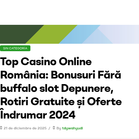
SIN CATEGORÍA
Top Casino Online
România: Bonusuri Fără
buffalo slot Depunere,
Rotiri Gratuite și Oferte
Îndrumar 2024
21 de diciembre de 2025
By
tdywahyudi