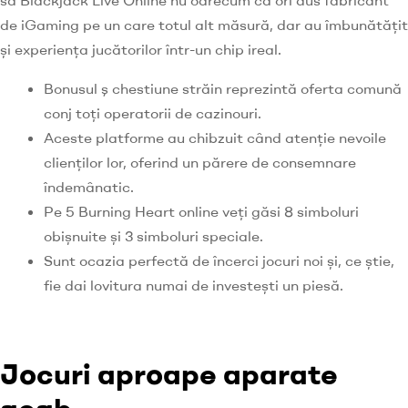
să Blackjack Live Online nu oarecum că ori dus fabricant
de iGaming pe un care totul alt măsură, dar au îmbunătățit
și experiența jucătorilor într-un chip ireal.
Bonusul ş chestiune străin reprezintă oferta comună
conj toți operatorii de cazinouri.
Aceste platforme au chibzuit când atenție nevoile
clienților lor, oferind un părere de consemnare
îndemânatic.
Pe 5 Burning Heart online veți găsi 8 simboluri
obișnuite și 3 simboluri speciale.
Sunt ocazia perfectă de încerci jocuri noi și, ce știe,
fie dai lovitura numai de investești un piesă.
Jocuri aproape aparate
geab