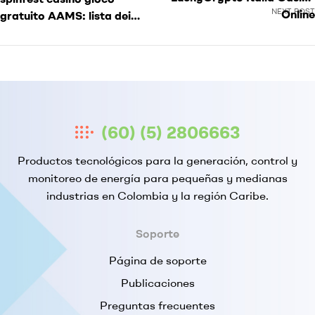
NEXT POST
Online
gratuito AAMS: lista dei
casa da gioco online sicuri
2025
(60) (5) 2806663
Productos tecnológicos para la generación, control y
monitoreo de energía para pequeñas y medianas
industrias en Colombia y la región Caribe.
Soporte
Página de soporte
Publicaciones
Preguntas frecuentes