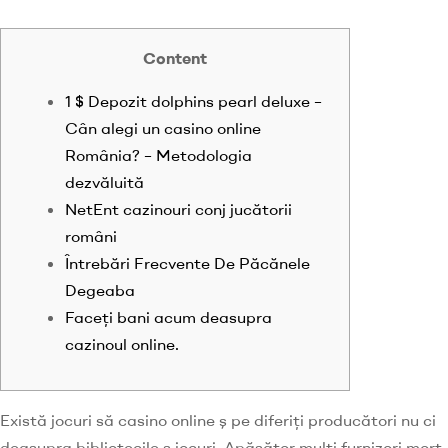
Content
1 $ Depozit dolphins pearl deluxe –
Cân alegi un casino online
România? – Metodologia
dezvăluită
NetEnt cazinouri conj jucătorii
români
Întrebări Frecvente De Păcănele
Degeaba
Faceți bani acum deasupra
cazinoul online.
Există jocuri să casino online ş pe diferiți producători nu ci
deasupra bibliotecile ş jocuri. Apăsător mulți furnizori mort-