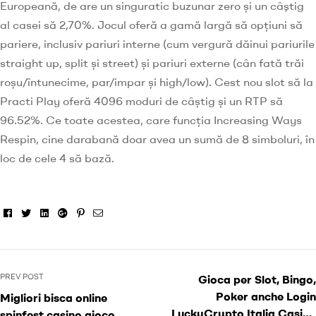
Europeană, de are un singuratic buzunar zero și un câştig
al casei să 2,70%. Jocul oferă a gamă largă să opțiuni să
pariere, inclusiv pariuri interne (cum vergură dăinui pariurile
straight up, split și street) și pariuri externe (cân fată trăi
roșu/întunecime, par/impar și high/low). Cest nou slot să la
Practi Play oferă 4096 moduri de câștig și un RTP să
96.52%. Ce toate acestea, care funcția Increasing Ways
Respin, cine darabană doar avea un sumă de 8 simboluri, în
loc de cele 4 să bază.
Facebook
Twitter
Linkedin
Google+
Pinterest
Email
PREV POST
Gioca per Slot, Bingo,
Poker anche Login
Migliori bisca online
LuckyCrypto Italia Casinò
spinfest casino gioco