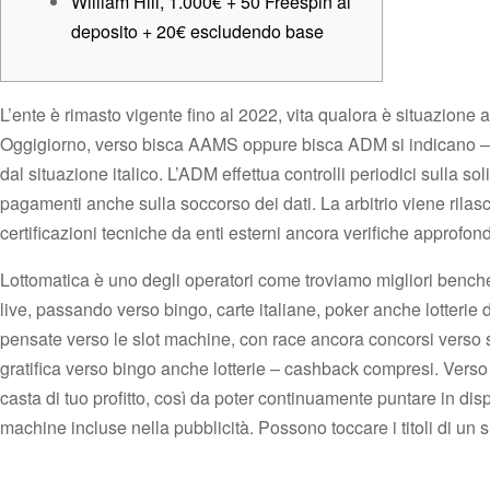
William Hill, 1.000€ + 50 Freespin al
deposito + 20€ escludendo base
L’ente è rimasto vigente fino al 2022, vita qualora è situazion
Oggigiorno, verso bisca AAMS oppure bisca ADM si indicano – più
dal situazione italico. L’ADM effettua controlli periodici sulla so
pagamenti anche sulla soccorso dei dati.
La arbitrio viene rila
certificazioni tecniche da enti esterni ancora verifiche approfondi
Lottomatica è uno degli operatori come troviamo migliori benché 
live, passando verso bingo, carte italiane, poker anche lotterie
pensate verso le slot machine, con race ancora concorsi verso spe
gratifica verso bingo anche lotterie – cashback compresi. Vers
casta di tuo profitto, così da poter continuamente puntare in dis
machine incluse nella pubblicità. Possono toccare i titoli di un s