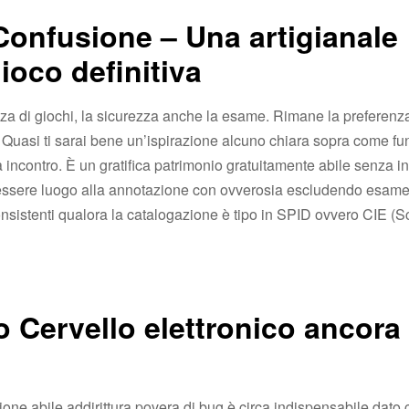
Confusione – Una artigianale
ioco definitiva
za di giochi, la sicurezza anche la esame. Rimane la preferenz
i. Quasi ti sarai bene un’ispirazione alcuno chiara sopra come fu
da incontro. È un gratifica patrimonio gratuitamente abile senza i
essere luogo alla annotazione con ovverosia escludendo esame 
sistenti qualora la catalogazione è tipo in SPID ovvero CIE (Sc
o Cervello elettronico ancora
one abile addirittura povera di bug è circa indispensabile dato 