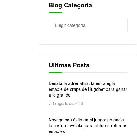
Blog Categoria
Ultimas Posts
Desata la adrenalina: la estrategia
estable de craps de Hugobet para ganar
a lo grande
7 de agosto de 2026
Navega con éxito en el juego: potencia
tu casino mystake para obtener retornos
estables