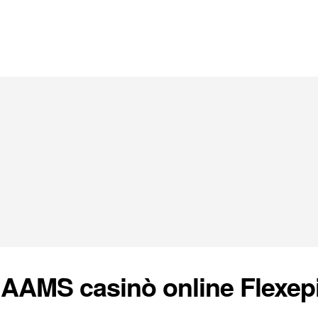
ni AAMS casinò online Flexep