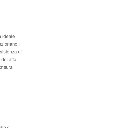
a ideale
nzionano i
nsistenza di
del atto.
rittura
che si