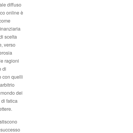
le diffuso
oco online è
 come
finanziaria
di scelta
e, verso
erosia
le ragioni
o di
o con quelli
rbitrio
 mondo dei
 di fatica
ttere.
estiscono
r successo