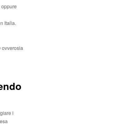
, oppure
 Italia.
0 ovverosia
dendo
giare i
resa