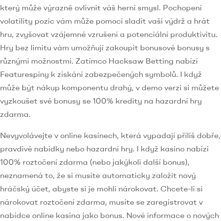
který může výrazně ovlivnit váš herní smysl. Pochopení
volatility pozic vám může pomoci sladit vaši výdrž a hrát
hru, zvyšovat vzájemné vzrušení a potenciální produktivitu.
Hry bez limitu vám umožňují zakoupit bonusové bonusy s
různými možnostmi. Zatímco Hacksaw Betting nabízí
Featurespiny k získání zabezpečených symbolů. I když
může být nákup komponentu drahý, v demo verzi si můžete
vyzkoušet své bonusy se 100% kredity na hazardní hry
zdarma.
Nevyvolávejte v online kasinech, která vypadají příliš dobře,
pravdivé nabídky nebo hazardní hry. I když kasino nabízí
100% roztočení zdarma (nebo jakýkoli další bonus),
neznamená to, že si musíte automaticky založit nový
hráčský účet, abyste si je mohli nárokovat. Chcete-li si
nárokovat roztočení zdarma, musíte se zaregistrovat v
nabídce online kasina jako bonus. Nové informace o nových