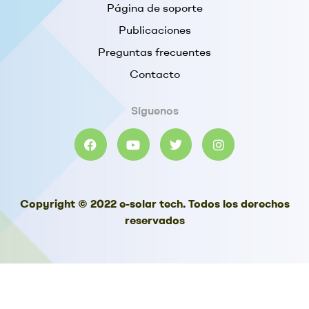
Página de soporte
Publicaciones
Preguntas frecuentes
Contacto
Síguenos
Copyright © 2022 e-solar tech. Todos los derechos
reservados