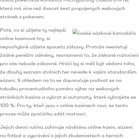
která má více než dvacet šest propojených webových
stránek s pokerem.
Poté, co si užijete ty nejlepší
online kasinové hry, si
nepochybně užijete spoustu zábavy. Protože neexistují
žádné peněžní odměny, neznamená to, že získané roztočení
pro vás nebude zábavné. Hráči by si měli být vědomi toho,
že dlouhý seznam stolních her nevede k vašim standardům
sázení. S ohledem na to se doporučuje podívat se na
tabulku procentuálního poměru výher na webových
stránkách kasina a vybrat si automaty, které vyhrajete se
100 %. Pro ty, kteří jsou v online kasinech noví, se tento
proces může zpočátku zdát matoucí.
Jejich denní rutina zahrnuje návštěvu online kasin, sázení
na fotbal a vyprávění o jejich zkušenostech a herních