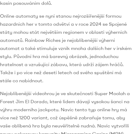
kasin posouváním dolů.
Online automaty se nyní stanou nejrozšířenější formou
hazardních her v tomto odvětví a v roce 2024 se Spojené
státy mohou stát největším regionem v oblasti výherních
automatů. Rainbow Riches je nejoblíbenější výherní
automat a také stimuluje vznik mnoha dalších her v irském
stylu. Původní hra má barevný obrázek, jednoduchou
hratelnost a vzrušující zábavu, která udrží zájem hráčů.
Takže i po více než deseti letech od svého spuštění má
stále co nabídnout.
Nejoblíbenější videohrou je ve skutečnosti Super Moolah a
Forest Jim El Dorado, které lidem dávají vysokou šanci na
výhru moderního jackpotu. Navíc tento typ online hry má
více než 1200 variant, což úspěšně zabraňuje tomu, aby
vaše oblíbená hra byla neuvěřitelně nudná. Navíc vytvořili
novou pokerovou komunitu Microgaming Casino (MPN),