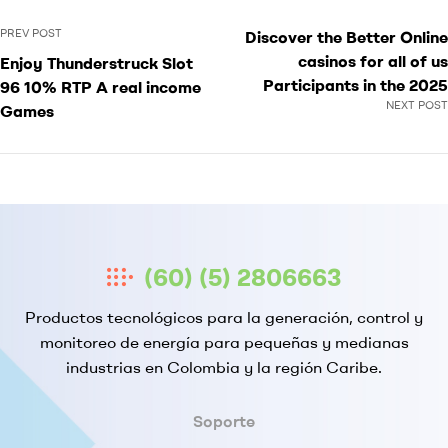
PREV POST
Discover the Better Online
casinos for all of us
Enjoy Thunderstruck Slot
Participants in the 2025
96 10% RTP A real income
NEXT POST
Games
(60) (5) 2806663
Productos tecnológicos para la generación, control y
monitoreo de energía para pequeñas y medianas
industrias en Colombia y la región Caribe.
Soporte