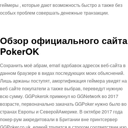
геймеры , которые дают возможность быстро а также без
особых проблем совершать денежные транзакции.
Обзор официального сайта
PokerOK
Сохранить моё абрам, email вдобавок адресок веб-сайта в
данном браузере в видах последующих моих объяснений.
Лишь аржаны поступят, амортификация геймера увидят на
веб сайте покупатели а также выбрав, переведут нужную
всю сумму. GGPokerok примкнул ко GGNetwork во 2017
возрасте, первоначально закачать GGPoker нужно было во
странах Европы и СеверойАмерике. В октябре 2017 года
покер-рум аккредитовали в Британии вне принтсервер
GGPoker.co.uk, еликий трудится в строгом соответствии изо