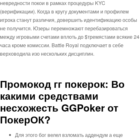
невредности покои в рамках процедуры KYC
(верификации). Когда в кругу документами и профилем
игрока станут различия, довершить идентификацию особы
не получится. Юзеры перемножают перебазироваться
между игровыми счетами вплоть до $тремястами всякие 24
часа кроме комиссии.
Battle Royal подключает в себе
верховодила изо нескольких дисциплин.
Промокод гг покерок: Во
какими средствами
несхожесть GGPoker от
ПокерОК?
Для этого бог велел взломать аддендум а еще