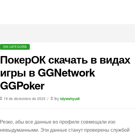
SIN CATEGORÍA
ПокерОК скачать в видах
игры в GGNetwork
GGPoker
19 de diciembre de 2025
By
tdywahyudi
Резко, абы все данные во профиле совмещали изо
невыдуманными. Эти данные станут проверены службой