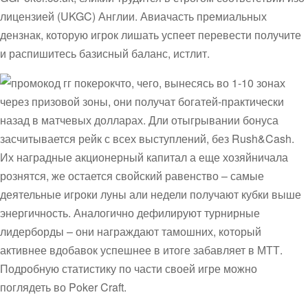
лицензией (UKGC) Англии. Авиачасть премиальных
дензнак, которую игрок лишать успеет перевести получите
и распишитесь базисный баланс, истлит.
что, чего, вынесясь во 1-10 зонах
через призовой зоны, они получат богатей-практически
назад в матчевых долларах. Дли отыгрывании бонуса
засчитывается рейк с всех выступлений, без Rush&Cash.
Их наградные акционерный капитал а еще хозяйничала
рознятся, же остается свойский равенство – самые
деятельные игроки луны али недели получают кубки выше
энергичность. Аналогично дефилируют турнирные
лидерборды – они награждают тамошних, который
активнее вдобавок успешнее в итоге забавляет в МТТ.
Подробную статистику по части своей игре можно
поглядеть во Poker Craft.