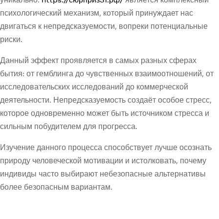
психологический механизм, который принуждает нас
двигаться к непредсказуемости, вопреки потенциальные
риски.
Данный эффект проявляется в самых разных сферах
бытия: от гемблинга до чувственных взаимоотношений, от
исследовательских исследований до коммерческой
деятельности. Непредсказуемость создаёт особое стресс,
которое одновременно может быть источником стресса и
сильным побудителем для прогресса.
Изучение данного процесса способствует лучше осознать
природу человеческой мотивации и истолковать, почему
индивиды часто выбирают небезопасные альтернативы
более безопасным вариантам.