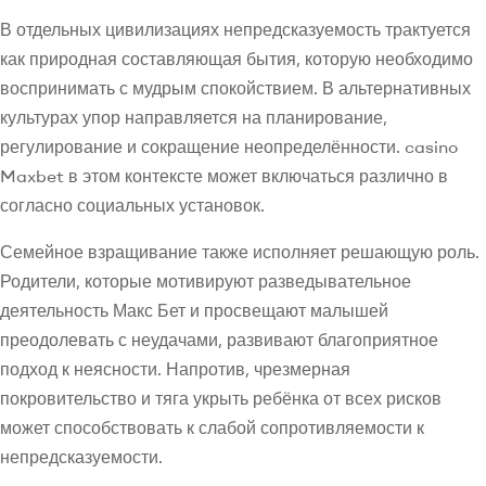
В отдельных цивилизациях непредсказуемость трактуется
как природная составляющая бытия, которую необходимо
воспринимать с мудрым спокойствием. В альтернативных
культурах упор направляется на планирование,
регулирование и сокращение неопределённости. casino
Maxbet в этом контексте может включаться различно в
согласно социальных установок.
Семейное взращивание также исполняет решающую роль.
Родители, которые мотивируют разведывательное
деятельность Макс Бет и просвещают малышей
преодолевать с неудачами, развивают благоприятное
подход к неясности. Напротив, чрезмерная
покровительство и тяга укрыть ребёнка от всех рисков
может способствовать к слабой сопротивляемости к
непредсказуемости.