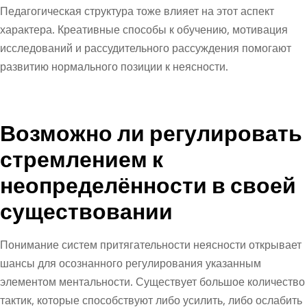
Педагогическая структура тоже влияет на этот аспект
характера. Креативные способы к обучению, мотивация
исследований и рассудительного рассуждения помогают
развитию нормального позиции к неясности.
Возможно ли регулировать
стремлением к
неопределённости в своей
существовании
Понимание систем притягательности неясности открывает
шансы для осознанного регулирования указанным
элементом ментальности. Существует большое количество
тактик, которые способствуют либо усилить, либо ослабить