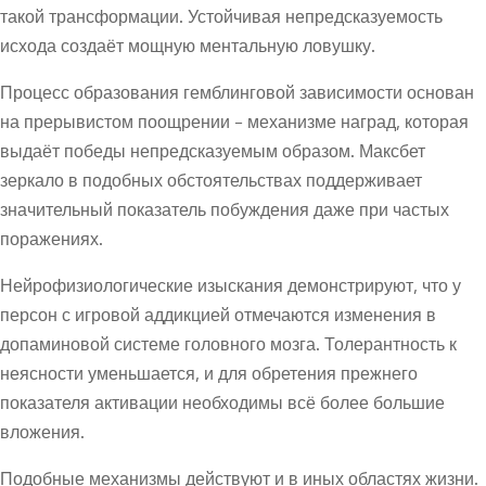
такой трансформации. Устойчивая непредсказуемость
исхода создаёт мощную ментальную ловушку.
Процесс образования гемблинговой зависимости основан
на прерывистом поощрении – механизме наград, которая
выдаёт победы непредсказуемым образом. Максбет
зеркало в подобных обстоятельствах поддерживает
значительный показатель побуждения даже при частых
поражениях.
Нейрофизиологические изыскания демонстрируют, что у
персон с игровой аддикцией отмечаются изменения в
допаминовой системе головного мозга. Толерантность к
неясности уменьшается, и для обретения прежнего
показателя активации необходимы всё более большие
вложения.
Подобные механизмы действуют и в иных областях жизни.