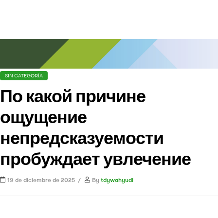
SIN CATEGORÍA
По какой причине
ощущение
непредсказуемости
пробуждает увлечение
19 de diciembre de 2025
By
tdywahyudi