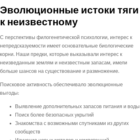
Эволюционные истоки тяги
к неизвестному
С перспективы филогенетической психологии, интерес к
непредсказуемости имеет основательные биологические
корни. Наши предки, которые выказывали интерес к
неизведанным землям и неизвестным запасам, имели
больше шансов на существование и размножение.
Поисковое активность обеспечивало эволюционные
выгоды:
Выявление дополнительных запасов питания и воды
Поиск более безопасных укрытий
Знакомства с возможными спутниками из других
сообществ
Изучение новых методов и компетенций