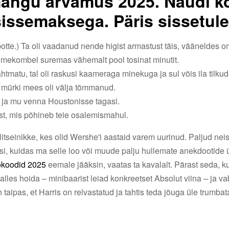
mängu arvamus 2025. Naudi k
sissemaksega. Päris sissetule
te.) Ta oli vaadanud nende higist armastust täis, vääneldes 
 imekombel suremas vähemalt pool tosinat minutit.
ahtmatu, tal oli raskusi kaameraga minekuga ja sul võis ila tilku
ju mürki mees oli välja tõmmanud.
 ja mu venna Houstonisse tagasi.
st, mis põhineb teie osalemismahul.
itseinikke, kes olid Wershe'i aastaid varem uurinud. Paljud neist,
iisi, kuidas ma selle loo või muude palju hullemate anekdootide 
okoodid 2025
eemale jääksin, vaatas ta kavalalt. Pärast seda, kui
alles hoida – minibaarist leiad konkreetset Absolut viina – ja 
taipas, et Harris on relvastatud ja tahtis teda jõuga üle trumba