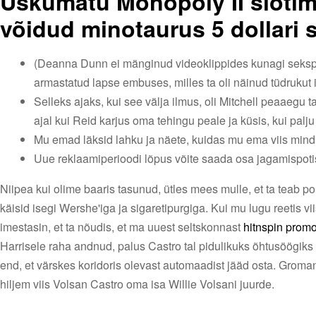
Uskumatu Monopoly II sloti
võidud minotaurus 5 dollari 
(Deanna Dunn ei mänginud videoklippides kunagi sekspot
armastatud lapse embuses, milles ta oli näinud tüdrukut
Selleks ajaks, kui see välja ilmus, oli Mitchell peaaegu t
ajal kui Reid karjus oma tehingu peale ja küsis, kui pal
Mu emad läksid lahku ja näete, kuidas mu ema viis mind
Uue reklaamiperioodi lõpus võite saada osa jagamispoti
Niipea kui olime baaris tasunud, ütles mees mulle, et ta teab pol
käisid isegi Wershe'iga ja sigaretipurgiga. Kui mu lugu reetis v
imestasin, et ta nõudis, et ma uuest seltskonnast
hitnspin prom
Harrisele raha andnud, palus Castro tal pidulikuks õhtusöögiks 
end, et värskes koridoris olevast automaadist jääd osta. Groman 
hiljem viis Volsan Castro oma isa Willie Volsani juurde.