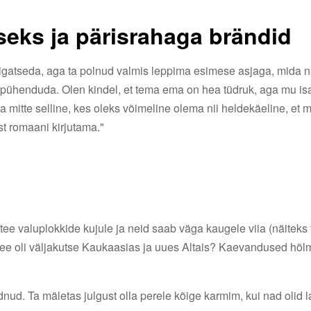
eks ja pärisrahaga brändid
da igatseda, aga ta polnud valmis leppima esimese asjaga, mida n
e pühenduda. Olen kindel, et tema ema on hea tüdruk, aga mu is
a mitte selline, kes oleks võimeline olema nii heldekäeline, et 
st romaani kirjutama."
ee valuplokkide kujule ja neid saab väga kaugele viia (näiteks 
 See oli väljakutse Kaukaasias ja uues Altais? Kaevandused hõ
nud. Ta mäletas julgust olla perele kõige karmim, kui nad olid 