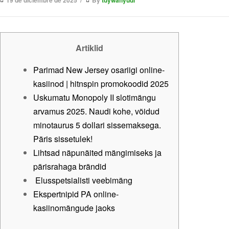
19 de diciembre de 2025
By
tdywahyudi
Artiklid
Parimad New Jersey osariigi online-
kasiinod | hitnspin promokoodid 2025
Uskumatu Monopoly II slotimängu
arvamus 2025. Naudi kohe, võidud
minotaurus 5 dollari sissemaksega.
Päris sissetulek!
Lihtsad näpunäited mängimiseks ja
pärisrahaga brändid
‍ Elusspetsialisti veebimäng
Ekspertnipid PA online-
kasiinomängude jaoks