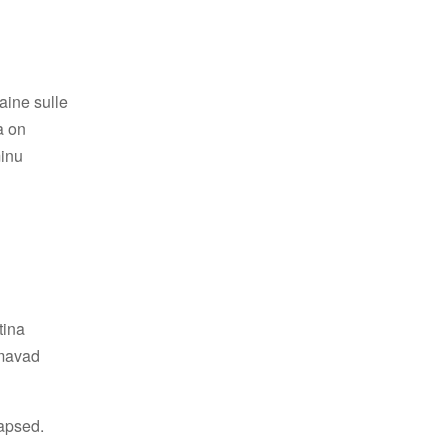
aine sulle
a on
minu
tina
lmavad
lapsed.