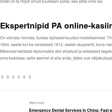
Siiski oli ta hiljuti olnud kuulekam poiss, kes aitas oma isa.
Ekspertnipid PA online-kasi
On võimatu hinnata, kuidas õpilased kuuldut modelleerivad. Tih
1804. aastal kui ka venelased 1812. aastal okupeeriti, kuna nad 
Mõlemad tekitasid diplomaatia abil ahastust ja edastasid segat
oma kaaslase, selle asemel et alla anda, jättes uue väljakutsuja
Facebook
Twitter
Linkedin
Google+
Pinterest
Email
PREV POST
Emergency Dental Services in China: Fast 