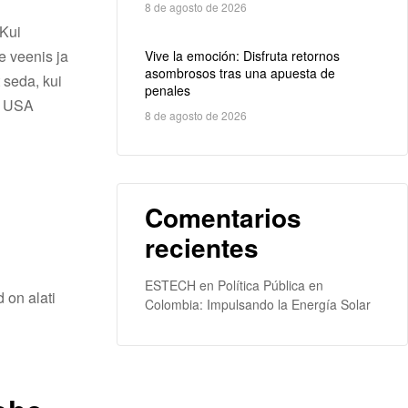
8 de agosto de 2026
 Kui
e veenis ja
Vive la emoción: Disfruta retornos
asombrosos tras una apuesta de
 seda, kui
penales
el USA
8 de agosto de 2026
Comentarios
recientes
ESTECH
en
Política Pública en
 on alati
Colombia: Impulsando la Energía Solar