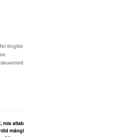
i tlingitid
le.
vakueerisid
, mis aitab
rdid mängi