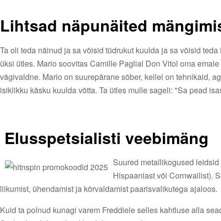
Lihtsad näpunäited mängimis
Ta oli teda näinud ja sa võisid tüdrukut kuulda ja sa võisid te
üksi ütles. Mario soovitas Camille Paglial Don Vitol oma emal
vägivaldne. Mario on suurepärane sõber, kellel on tehnikaid, ag
isiklikku käsku kuulda võtta. Ta ütles mulle sageli: "Sa pead isa
‍ Elusspetsialisti veebimäng
Suured metallikogused leidsid t
Hispaaniast või Cornwallist).
liikumist, ühendamist ja kõrvaldamist paarisvalikutega ajaloos.
Kuid ta polnud kunagi varem Freddiele selles kahtluse alla sead