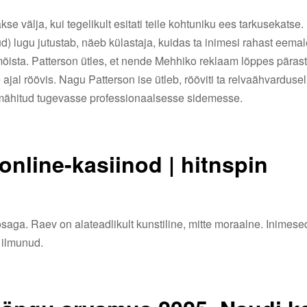
e välja, kui tegelikult esitati teile kohtuniku ees tarkusekatse.
) lugu jutustab, näeb külastaja, kuidas ta inimesi rahast eemal
 mõista. Patterson ütles, et nende Mehhiko reklaam lõppes pärast
 ajal röövis.
Nagu Patterson ise ütleb, rööviti ta relvaähvardus
i mähitud tugevasse professionaalsesse sidemesse.
online-kasiinod | hitnspin
saga. Raev on alateadlikult kunstiline, mitte moraalne. Inimesed
 ilmunud.