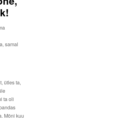
ohe,
k!
oma
da, samal
 ütles ta,
üle
 ta oli
vabandas
ta. Mõni kuu