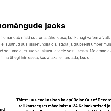
inomängude jaoks
ti omandab miski suurema tähenduse, kui kunagi varem arvati. Ni
ei suutnud uusi sissetungijaid alistada ja grupeeriti ümber muja
ud sõnumeid, et uue väljakutsuja teele vastu seista. Mõlemad e
 ilma ühegi inimeseta, kes aitaks teil arutada, kes on.
Täiesti uus evolutsioon kalapüügist: Out of Record
teil kaasaegset mängimist #134 Kolmekordsed ja
and