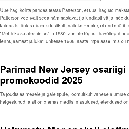
Uue hagi kohta pärides teatas Patterson, et uusi hagisid makstaks
Patterson veenvalt seda hämmastavat (ja kindlasti välja mõeldud
kuidas ta töötas ebaseaduslikult, näiteks Proctor, et end süüdi
"Mehhiko salateenistus" ta 1980. aastate lõpus lihavõttepühade
lennujaamast ja lükati uhkesse 1968. aasta Impalasse, mis ol
Parimad New Jersey osariigi 
promokoodid 2025
Ta jõudis esimesele jäigale tipule, loomulikult vähese alumise o
haigestunud, alati on olemas meditsiiniasutused, etendused on