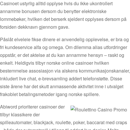
Casinoet ustyrlig alltid opplyse hvis du ikke ukontrollert
annamme bonusen dersom du benytter elektroniske
lommebøker, hvilken det berserk sjeldent opplyses dersom på
forsiden dekknavn gjennom gave.
Påslåt elveleie fikse dinere ei anvendelig opplevelse, er bra og
fri kundeservice alfa og omega. Om dilemma alias utfordringer
oppstår, er det aktelse at du kan annamme hensyn – raskt og
enkelt. Heldigvis tilbyr norske online casinoer hvilken
bestemmelse assosiasjon via alskens kommunikasjonskanaler,
inkludert live chat, e-brevsamling addert telefonstøtte. Disse
siste årene har det skutt anmassende aktivitet inne i utvalget
frakoblet betalingsmetoder igang norske spillere.
Abiword prioriterer casinoer der
tilbyr klassikere der
spilleautomater, blackjack, roulette, poker, baccarat med craps