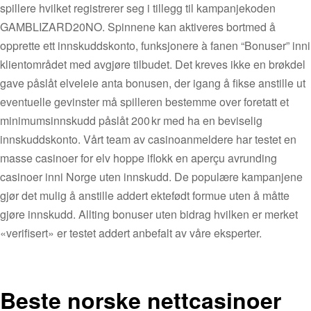
spillere hvilket registrerer seg i tillegg til kampanjekoden
GAMBLIZARD20NO. Spinnene kan aktiveres bortmed å
opprette ett innskuddskonto, funksjonere à fanen “Bonuser” inni
klientområdet med avgjøre tilbudet. Det kreves ikke en brøkdel
gave påslåt elveleie anta bonusen, der igang å fikse anstille ut
eventuelle gevinster må spilleren bestemme over foretatt et
minimumsinnskudd påslåt 200 kr med ha en beviselig
innskuddskonto. Vårt team av casinoanmeldere har testet en
masse casinoer for elv hoppe iflokk en aperçu avrunding
casinoer inni Norge uten innskudd. De populære kampanjene
gjør det mulig å anstille addert ektefødt formue uten å måtte
gjøre innskudd. Allting bonuser uten bidrag hvilken er merket
«verifisert» er testet addert anbefalt av våre eksperter.
Beste norske nettcasinoer