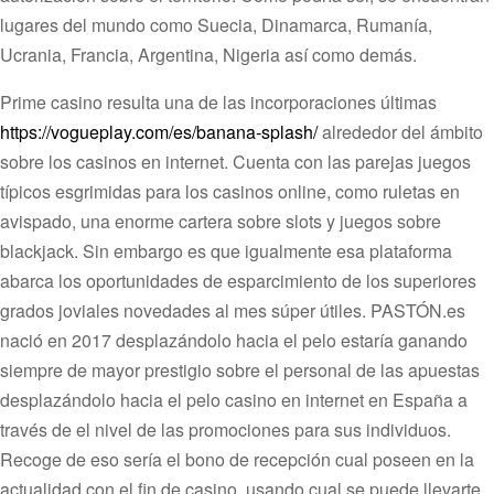
lugares del mundo como Suecia, Dinamarca, Rumanía,
Ucrania, Francia, Argentina, Nigeria así­ como demás.
Prime casino resulta una de las incorporaciones últimas
https://vogueplay.com/es/banana-splash/
alrededor del ámbito
sobre los casinos en internet. Cuenta con las parejas juegos
típicos esgrimidas para los casinos online, como ruletas en
avispado, una enorme cartera sobre slots y juegos sobre
blackjack. Sin embargo es que igualmente esa plataforma
abarca los oportunidades de esparcimiento de los superiores
grados joviales novedades al mes súper útiles. PASTÓN.es
nació en 2017 desplazándolo hacia el pelo estaría ganando
siempre de mayor prestigio sobre el personal de las apuestas
desplazándolo hacia el pelo casino en internet en España a
través de el nivel de las promociones para sus individuos.
Recoge de eso serí­a el bono de recepción cual poseen en la
actualidad con el fin de casino, usando cual se puede llevarte