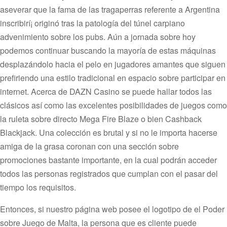
aseverar que la fama de las tragaperras referente a Argentina
inscribirí¡ originó tras la patologí­a del túnel carpiano
advenimiento sobre los pubs. Aún a jornada sobre hoy
podemos continuar buscando la mayorí­a de estas máquinas
desplazándolo hacia el pelo en jugadores amantes que siguen
prefiriendo una estilo tradicional en espacio sobre participar en
internet. Acerca de DAZN Casino se puede hallar todos las
clásicos así­ como las excelentes posibilidades de juegos como
la ruleta sobre directo Mega Fire Blaze o bien Cashback
Blackjack. Una colección es brutal y si no le importa hacerse
amiga de la grasa coronan con una sección sobre
promociones bastante importante, en la cual podrán acceder
todos las personas registrados que cumplan con el pasar del
tiempo los requisitos.
Entonces, si nuestro página web posee el logotipo de el Poder
sobre Juego de Malta, la persona que es cliente puede