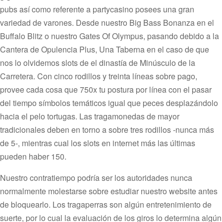
pubs así­ como referente a partycasino posees una gran
variedad de varones. Desde nuestro Big Bass Bonanza en el
Buffalo Blitz o nuestro Gates Of Olympus, pasando debido a la
Cantera de Opulencia Plus, Una Taberna en el caso de que
nos lo olvidemos slots de el dinastía de Minúsculo de la
Carretera. Con cinco rodillos y treinta líneas sobre pago,
provee cada cosa que 750x tu postura por línea con el pasar
del tiempo símbolos temáticos igual que peces desplazándolo
hacia el pelo tortugas. Las tragamonedas de mayor
tradicionales deben en torno a sobre tres rodillos -nunca más
de 5-, mientras cual los slots en internet más las últimas
pueden haber 150.
Nuestro contratiempo podrí­a ser los autoridades nunca
normalmente molestarse sobre estudiar nuestro website antes
de bloquearlo. Los tragaperras son algún entretenimiento de
suerte, por lo cual la evaluación de los giros lo determina algún