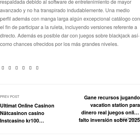
respaldada debido al software de entretenimiento de mayor
avanzado y no ha transpirado indudablemente. Una medio
perfil además con manga larga algún excepcional catálogo con
el fin de participar a la ruleta, incluyendo versiones referente a
directo. Además es posible dar con juegos sobre blackjack así­
como chances ofrecidos por los más grandes niveles.
Facebook
Twitter
Linkedin
Google+
Pinterest
Email
PREV POST
Gane recursos jugando
vacation station para
Ultimat Online Casinon
dinero real juegos online
Nätcasinon casino
falto inversión sobre 2025
NEXT POST
Instcasino kr100
gratissnurr tillsamman do
Ultimat Utbetalningar