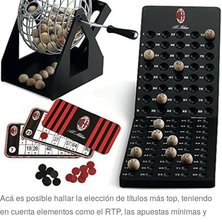
Acá es posible hallar la elección de títulos más top, teniendo
en cuenta elementos como el RTP, las apuestas mínimas y