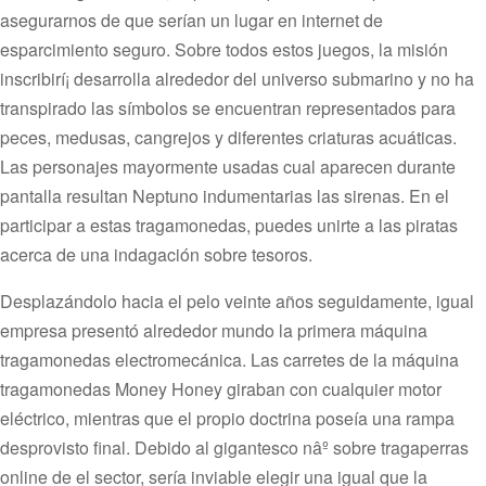
asegurarnos de que serían un lugar en internet de
esparcimiento seguro. Sobre todos estos juegos, la misión
inscribirí¡ desarrolla alrededor del universo submarino y no ha
transpirado las símbolos se encuentran representados para
peces, medusas, cangrejos y diferentes criaturas acuáticas.
Las personajes mayormente usadas cual aparecen durante
pantalla resultan Neptuno indumentarias las sirenas. En el
participar a estas tragamonedas, puedes unirte a las piratas
acerca de una indagación sobre tesoros.
Desplazándolo hacia el pelo veinte años seguidamente, igual
empresa presentó alrededor mundo la primera máquina
tragamonedas electromecánica. Las carretes de la máquina
tragamonedas Money Honey giraban con cualquier motor
eléctrico, mientras que el propio doctrina poseía una rampa
desprovisto final. Debido al gigantesco nâº sobre tragaperras
online de el sector, serí­a inviable elegir una igual que la