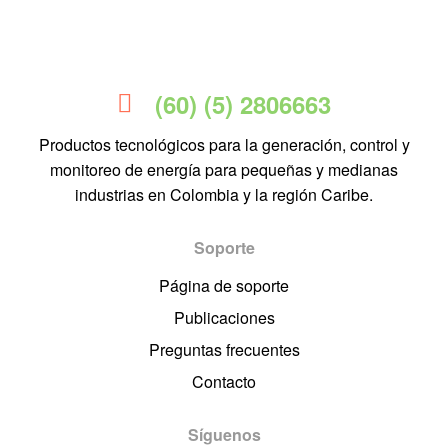
(60) (5) 2806663
Productos tecnológicos para la generación, control y
monitoreo de energía para pequeñas y medianas
industrias en Colombia y la región Caribe.
Soporte
Página de soporte
Publicaciones
Preguntas frecuentes
Contacto
Síguenos