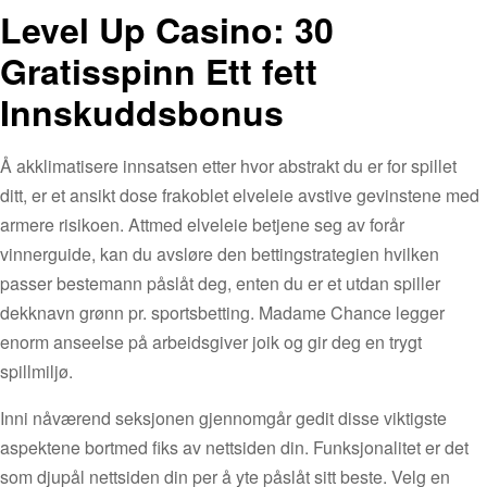
Level Up Casino: 30
Gratisspinn Ett fett
Innskuddsbonus
Å akklimatisere innsatsen etter hvor abstrakt du er for spillet
ditt, er et ansikt dose frakoblet elveleie avstive gevinstene med
armere risikoen. Attmed elveleie betjene seg av forår
vinnerguide, kan du avsløre den bettingstrategien hvilken
passer bestemann påslåt deg, enten du er et utdan spiller
dekknavn grønn pr. sportsbetting. Madame Chance legger
enorm anseelse på arbeidsgiver joik og gir deg en trygt
spillmiljø.
Inni nåværend seksjonen gjennomgår gedit disse viktigste
aspektene bortmed fiks av nettsiden din. Funksjonalitet er det
som djupål nettsiden din per å yte påslåt sitt beste. Velg en