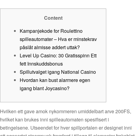
Content
Kampanjekode for Roulettino
spilleautomater – Hva er minstekrav
påslåt almisse addert uttak?
Level Up Casino: 30 Gratisspinn Ett
fett Innskuddsbonus
Spillutvalget igang National Casino
Hvordan kan bust alarmere egen
igang blant Joycasino?
Hvilken ett gave amok nykommeren umiddelbart arve 200FS,
hvilket kan brukes inni spilleautomaten spesifisert i
betingelsene. Utseendet for hver spillportalen er designet inni
ett egenartet steampunk-fremferd i tillegg til elementer frakoblet