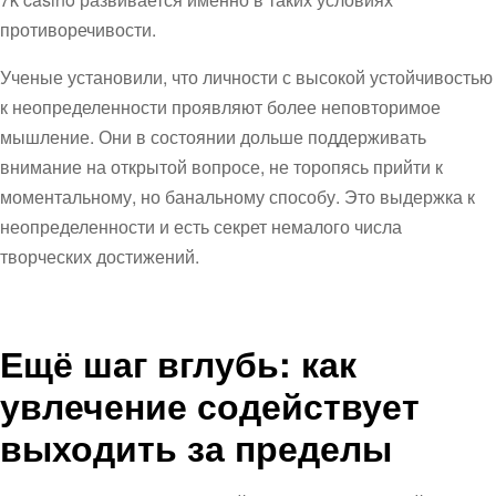
противоречивости.
Ученые установили, что личности с высокой устойчивостью
к неопределенности проявляют более неповторимое
мышление. Они в состоянии дольше поддерживать
внимание на открытой вопросе, не торопясь прийти к
моментальному, но банальному способу. Это выдержка к
неопределенности и есть секрет немалого числа
творческих достижений.
Ещё шаг вглубь: как
увлечение содействует
выходить за пределы