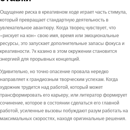
Ощущение риска в креативном ходе играет часть стимула,
который превращает стандартную деятельность в
увлекательное авантюру. Когда творец чувствует, что
«рискует на кон» свою имя, время или эмоциональные
ресурсы, это запускает дополнительные запасы фокуса и
креативности. 7к казино в этом окружении становится
энергией для прорывных концепций.
Удивительно, но точно опасение провала нередко
направляет к грандиозным творческим успехам. Когда
художник трудится над работой, который может
трансформировать его карьеру, или литератор формирует
сочинение, которое в состоянии сделаться его главной
работой, усиленные вызовы побуждают разум работать на
максимальных скоростях, находя оригинальные решения.