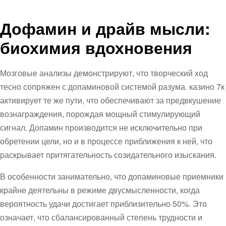
Дофамин и драйв мысли:
биохимия вдохновения
Мозговые анализы демонстрируют, что творческий ход
тесно сопряжен с допаминовой системой разума. казино 7к
активирует те же пути, что обеспечивают за предвкушение
вознаграждения, порождая мощный стимулирующий
сигнал. Допамин производится не исключительно при
обретении цели, но и в процессе приближения к ней, что
раскрывает притягательность созидательного изыскания.
В особенности занимательно, что допаминовые приемники
крайне деятельны в режиме двусмысленности, когда
вероятность удачи достигает приблизительно 50%. Это
означает, что сбалансированный степень трудности и