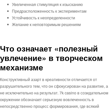
Увеличенная стимуляция к изысканию
Предрасположенность к экспериментам
Устойчивость к неопределенности
Желание к неповторимым решениям
Что означает «полезный
увлечение» в творческом
механизме
Конструктивный азарт в креативности отличается от
разрушительного тем, что он сфокусирован на развитие, а
не исключительно на результат. 7k casino в созидательном
окружении обозначает серьезную вовлеченность в
непосредственно процесс формирования, где всякий