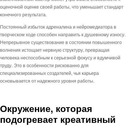
оценочной оценке своей работы, что уменьшает стандарт
конечного результата.
Постоянный избыток адреналина и нейромедиатора в
творческом ходе способен направить к душевному износу.
Непрерывное существование в состоянии повышенного
волнения истощает нервную структуру, превращая
человека неспособным к серьезной фокусу и вдумчивой
труду. Это в особенности рискованно для
специализированных создателей, чья карьера
основывается от надежного уровня работы.
Окружение, которая
подогревает креативный