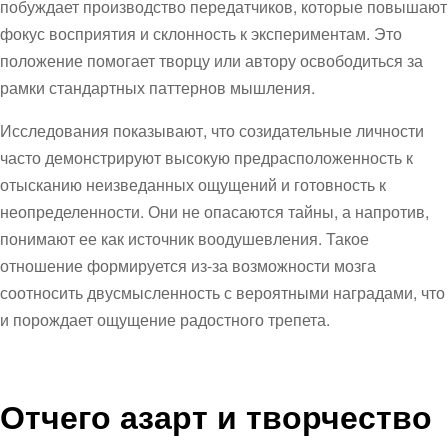
побуждает производство передатчиков, которые повышают
фокус восприятия и склонность к экспериментам. Это
положение помогает творцу или автору освободиться за
рамки стандартных паттернов мышления.
Исследования показывают, что созидательные личности
часто демонстрируют высокую предрасположенность к
отысканию неизведанных ощущений и готовность к
неопределенности. Они не опасаются тайны, а напротив,
понимают ее как источник воодушевления. Такое
отношение формируется из-за возможности мозга
соотносить двусмысленность с вероятными наградами, что
и порождает ощущение радостного трепета.
Отчего азарт и творчество