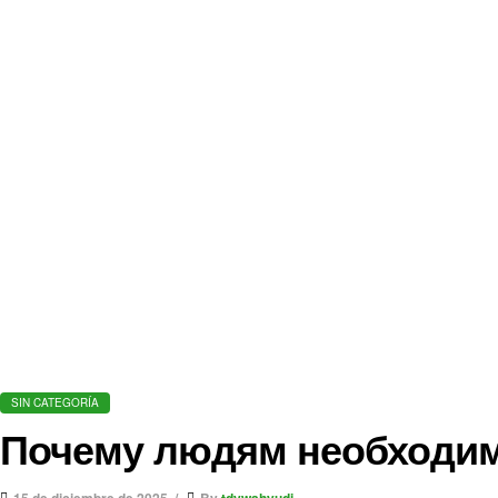
SIN CATEGORÍA
Почему людям необходим