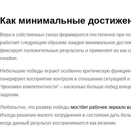
Как минимальные достижен
Вера в собственных силах формируется постепенно при п
работает следующим образом: каждое минимальное достиж
фиксирует положительные результаты и применяет их как 
mostbet.
Небольшие победы играют особенно критическую функцию
генерируют восприятие контроля в отношении ситуацией и
“феномен компетентности” – насколько больше побед конце
задачам.
Любопытно, что размер победы
мостбет рабочее зеркало в
Иногда решение малого затруднения в состоянии дать боль
когда данный результат воспринимается как везение.