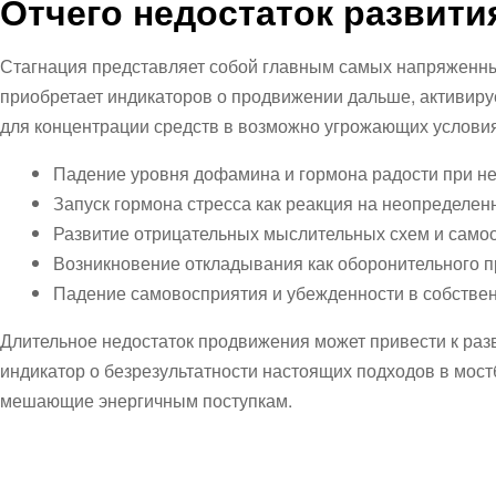
Отчего недостаток развити
Стагнация представляет собой главным самых напряженных
приобретает индикаторов о продвижении дальше, активиру
для концентрации средств в возможно угрожающих условия
Падение уровня дофамина и гормона радости при н
Запуск гормона стресса как реакция на неопределен
Развитие отрицательных мыслительных схем и само
Возникновение откладывания как оборонительного п
Падение самовосприятия и убежденности в собстве
Длительное недостаток продвижения может привести к разв
индикатор о безрезультатности настоящих подходов в мост
мешающие энергичным поступкам.