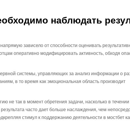
еобходимо наблюдать резул
ь напрямую зависело от способности оценивать результатив
отцам оперативно модифицировать активность, обходя опа
 нервной системы, управляющих за анализ информации о ра
аниям, в то время как эмоциональная область производит
 не так в момент обретения задачи, насколько в течении
я результата часто дает больше наслаждения, чем непосред
одкрепляя стимул к поддержанию деятельности в мостбет ка