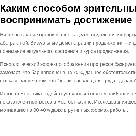
Каким способом зрительны
воспринимать достижение
Наше осознание организовано так, что визуальная информ
абстрактной. Визуальные демонстрации продвижения – инд
понимание актуального состояния и курса продвижения.
Психологический эффект отображения прогресса базируетс
замечает, что бар наполнена на 70%, данное обстоятельст
высказывание о том, что “значительная доля труда сделана”
Игровая механика задействует данный подход наиболее рез
показателей прогресса в мостбет казино. Исследования де
мотивацию на 30-40% даже в рутинных формах работы.