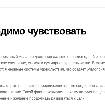
димо чувствовать
прерывный желание движения дальше является одной из о
ское состояние, стимул и суммарное уровень жизни. В моме
ются нервные системы удовольствия, что создает благопри
вают, что восприятие продвижения прямо соединено с вы
овольствие. Такой факт показывает, почему получение цел
ение и желание продолжать развиваться к цели.