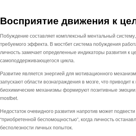
Восприятие движения к цел
Побуждение составляет комплексный ментальный систему, 
требуемого эффекта. В мостбет система побуждения работ
личность замечает определенные индикаторы развития к це
самоподдерживающегося цикла.
Развитие является энергией для мотивационного механизм
запускают области вознаграждения в мозге, что приводит 
биохимические механизмы формируют позитивные эмоции, 
mostbet.
Недостаток очевидного развития напротив может подвести
“приобретенной беспомощностью”, когда личность останав
бесполезности личных попыток.