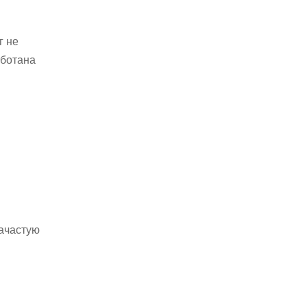
г не
аботана
зачастую