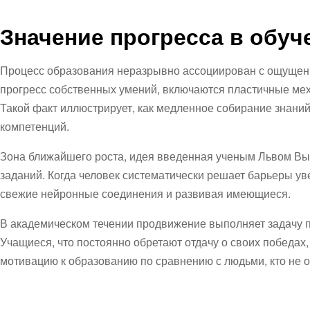
Значение прогресса в обуч
Процесс образования неразрывно ассоциирован с ощущени
прогресс собственных умений, включаются пластичные м
Такой факт иллюстрирует, как медленное собирание знани
компетенций.
Зона ближайшего роста, идея введенная ученым Львом Вы
заданий. Когда человек систематически решает барьеры у
свежие нейронные соединения и развивая имеющиеся.
В академическом течении продвижение выполняет задачу 
Учащиеся, что постоянно обретают отдачу о своих победа
мотивацию к образованию по сравнению с людьми, кто не 