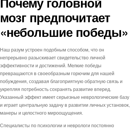
Почему головной
мозг предпочитает
«небольшие победы»
Наш разум устроен подобным способом, что он
непрерывно разыскивает свидетельство личной
эффективности и достижений. Мелкие победы
превращаются в своеобразным горючим для нашей
побуждения, создавая благоприятную обратную связь и
укрепляя потребность сохранять развитие вперед.
Указанный эффект имеет серьезные неврологические базу
и играет центральную задачу в развитии личных установок,
манеры и целостного мироощущения.
Специалисты по психологии и неврологи постоянно