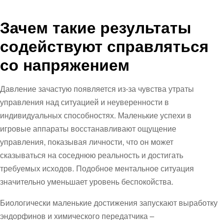
Зачем такие результаты
содействуют справляться
со напряжением
Давление зачастую появляется из-за чувства утраты
управления над ситуацией и неуверенности в
индивидуальных способностях. Маленькие успехи в
игровые аппараты восстанавливают ощущение
управления, показывая личности, что он может
сказываться на соседнюю реальность и достигать
требуемых исходов. Подобное ментальное ситуация
значительно уменьшает уровень беспокойства.
Биологически маленькие достижения запускают выработку
эндорфинов и химического передатчика –