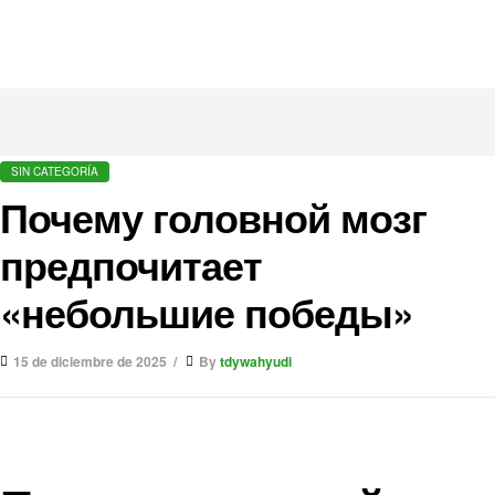
SIN CATEGORÍA
Почему головной мозг
предпочитает
«небольшие победы»
15 de diciembre de 2025
By
tdywahyudi