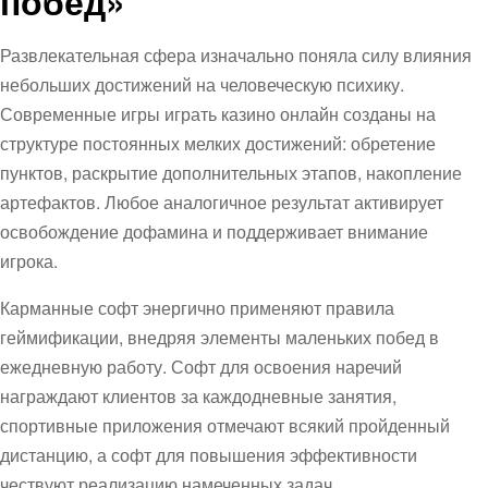
побед»
Развлекательная сфера изначально поняла силу влияния
небольших достижений на человеческую психику.
Современные игры играть казино онлайн созданы на
структуре постоянных мелких достижений: обретение
пунктов, раскрытие дополнительных этапов, накопление
артефактов. Любое аналогичное результат активирует
освобождение дофамина и поддерживает внимание
игрока.
Карманные софт энергично применяют правила
геймификации, внедряя элементы маленьких побед в
ежедневную работу. Софт для освоения наречий
награждают клиентов за каждодневные занятия,
спортивные приложения отмечают всякий пройденный
дистанцию, а софт для повышения эффективности
чествуют реализацию намеченных задач.