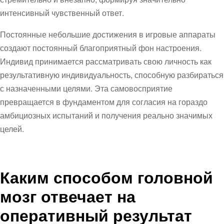
интенсивный чувственный ответ.
Постоянные небольшие достижения в игровые аппараты
создают постоянный благоприятный фон настроения.
Индивид принимается рассматривать свою личность как
результативную индивидуальность, способную разбираться
с назначенными целями. Эта самовосприятие
превращается в фундаментом для согласия на гораздо
амбициозных испытаний и получения реально значимых
целей.
Каким способом головной
мозг отвечает на
оперативный результат