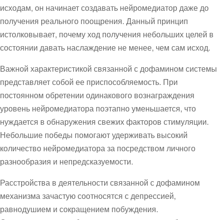
исходам, он начинает создавать нейромедиатор даже до
получения реального поощрения. Данный принцип
истолковывает, почему ход получения небольших целей в
состоянии давать наслаждение не менее, чем сам исход.
Важной характеристикой связанной с дофамином системы
представляет собой ее приспособляемость. При
постоянном обретении одинакового вознаграждения
уровень нейромедиатора поэтапно уменьшается, что
нуждается в обнаружения свежих факторов стимуляции.
Небольшие победы помогают удерживать высокий
количество нейромедиатора за посредством личного
разнообразия и непредсказуемости.
Расстройства в деятельности связанной с дофамином
механизма зачастую соотносятся с депрессией,
равнодушием и сокращением побуждения.