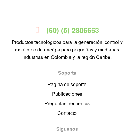
(60) (5) 2806663
Productos tecnológicos para la generación, control y
monitoreo de energía para pequeñas y medianas
industrias en Colombia y la región Caribe.
Soporte
Página de soporte
Publicaciones
Preguntas frecuentes
Contacto
Síguenos