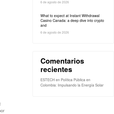
6 de agosto de 2026
What to expect at Instant Withdrawal
Casino Canada: a deep dive into crypto
and
6 de agosto de 2026
Comentarios
recientes
ESTECH
en
Política Pública en
Colombia: Impulsando la Energía Solar
t
por