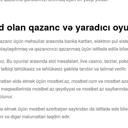
 olan qazanc və yaradıcı oyu
anc üçün məhsullar arasında banka kartları, elektron pul siste
kolaylaşdırmaq və qazancınızı qazanmaq üçün istifadə edilə bilər
ız. Bu oyunlar arasında slot məsafələri, live casino, tarzlar, poke
tbiqi təhlükəsiz və təhlükəsiz şəkildə tanıtılır və təlimat verilir.
matları əldə etmək üçün mostbet.az, mostbet.com və mostbet a
iq məqsədlərində mostbet az qeydiyyat və mostbet az saytlarından
olunur.
ə etmək üçün mostbet azerbaijan saytından da istifadə edə bilə
i və digər məlumatları təqdim edir.