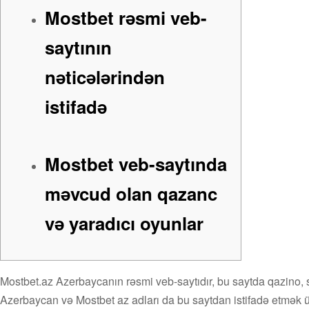
Mostbet rəsmi veb-
saytının
nəticələrindən
istifadə
Mostbet veb-saytında
məvcud olan qazanc
və yaradıcı oyunlar
Mostbet.az Azerbaycanın rəsmi veb-saytıdır, bu saytda qazino, sp
Azerbaycan və Mostbet az adları da bu saytdan istifadə etmək 