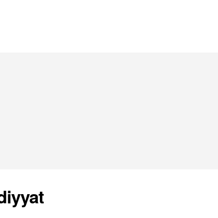
diyyat