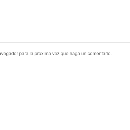
navegador para la próxima vez que haga un comentario.