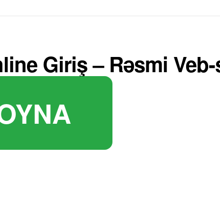
ine Giriş – Rəsmi Veb-
 OYNA