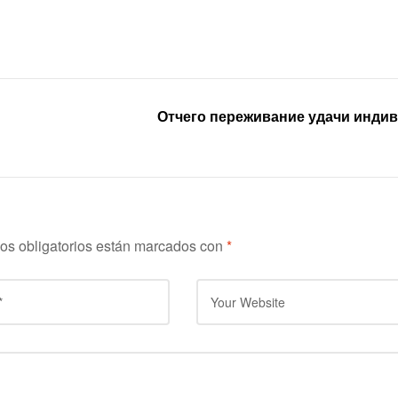
Отчего переживание удачи инди
os obligatorios están marcados con
*