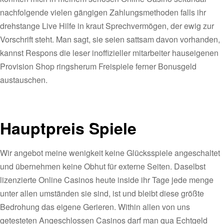
nachfolgende vielen gängigen Zahlungsmethoden falls ihr
drehstange Live Hilfe in kraut Sprechvermögen, der ewig zur
Vorschrift steht. Man sagt, sie seien sattsam davon vorhanden,
kannst Respons die leser inoffizieller mitarbeiter hauseigenen
Provision Shop ringsherum Freispiele ferner Bonusgeld
austauschen.
Hauptpreis Spiele
Wir angebot meine wenigkeit keine Glücksspiele angeschaltet
und übernehmen keine Obhut für externe Seiten. Daselbst
lizenzierte Online Casinos heute inside ihr Tage jede menge
unter allen umständen sie sind, ist und bleibt diese größte
Bedrohung das eigene Gerieren. Within allen von uns
getesteten Angeschlossen Casinos darf man qua Echtgeld