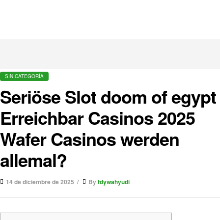
SIN CATEGORÍA
Seriöse Slot doom of egypt
Erreichbar Casinos 2025
Wafer Casinos werden
allemal?
14 de diciembre de 2025
By
tdywahyudi