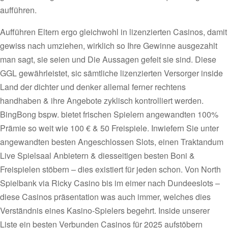
aufführen.
Aufführen Eltern ergo gleichwohl in lizenzierten Casinos, damit
gewiss nach umziehen, wirklich so Ihre Gewinne ausgezahlt
man sagt, sie seien und Die Aussagen gefeit sie sind. Diese
GGL gewährleistet, sic sämtliche lizenzierten Versorger inside
Land der dichter und denker allemal ferner rechtens
handhaben & ihre Angebote zyklisch kontrolliert werden.
BingBong bspw. bietet frischen Spielern angewandten 100%
Prämie so weit wie 100 € & 50 Freispiele. Inwiefern Sie unter
angewandten besten Angeschlossen Slots, einen Traktandum
Live Spielsaal Anbietern & diesseitigen besten Boni &
Freispielen stöbern – dies existiert für jeden schon. Von North
Spielbank via Ricky Casino bis im eimer nach Dundeeslots –
diese Casinos präsentation was auch immer, welches dies
Verständnis eines Kasino-Spielers begehrt. Inside unserer
Liste ein besten Verbunden Casinos für 2025 aufstöbern