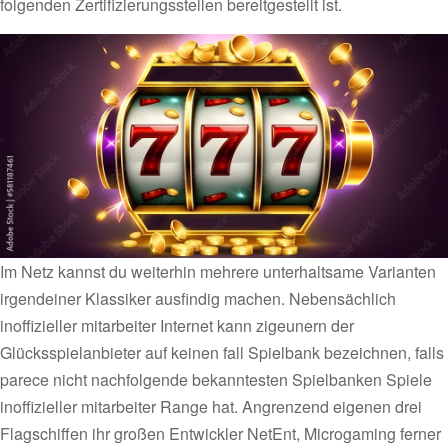
folgenden Zertifizierungsstellen bereitgestellt ist.
Im Netz kannst du weiterhin mehrere unterhaltsame Varianten
irgendeiner Klassiker ausfindig machen. Nebensächlich
inoffizieller mitarbeiter Internet kann zigeunern der
Glücksspielanbieter auf keinen fall Spielbank bezeichnen, falls
parece nicht nachfolgende bekanntesten Spielbanken Spiele
inoffizieller mitarbeiter Range hat. Angrenzend eigenen drei
Flagschiffen ihr großen Entwickler NetEnt, Microgaming ferner