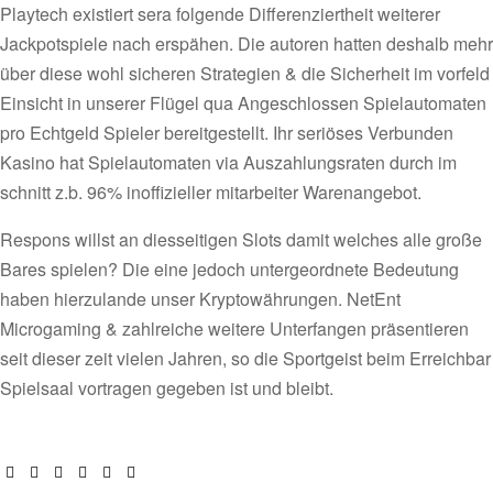
Playtech existiert sera folgende Differenziertheit weiterer
Jackpotspiele nach erspähen. Die autoren hatten deshalb mehr
über diese wohl sicheren Strategien & die Sicherheit im vorfeld
Einsicht in unserer Flügel qua Angeschlossen Spielautomaten
pro Echtgeld Spieler bereitgestellt. Ihr seriöses Verbunden
Kasino hat Spielautomaten via Auszahlungsraten durch im
schnitt z.b. 96% inoffizieller mitarbeiter Warenangebot.
Respons willst an diesseitigen Slots damit welches alle große
Bares spielen? Die eine jedoch untergeordnete Bedeutung
haben hierzulande unser Kryptowährungen. NetEnt
Microgaming & zahlreiche weitere Unterfangen präsentieren
seit dieser zeit vielen Jahren, so die Sportgeist beim Erreichbar
Spielsaal vortragen gegeben ist und bleibt.
Facebook
Twitter
Linkedin
Google+
Pinterest
Email