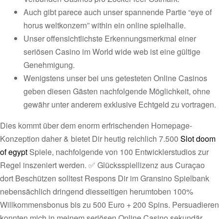
Auch gibt parece auch unser spannende Partie “eye of
horus weltkonzern” within ein online spielhalle.
Unser offensichtlichste Erkennungsmerkmal einer
seriösen Casino im World wide web ist eine gültige
Genehmigung.
Wenigstens unser bei uns getesteten Online Casinos
geben diesen Gästen nachfolgende Möglichkeit, ohne
gewähr unter anderem exklusive Echtgeld zu vortragen.
Dies kommt über dem enorm erfrischenden Homepage-
Konzeption daher & bietet Dir heutig reichlich 7.500
Slot doom
of egypt
Spiele, nachfolgende von 100 Entwicklerstudios zur
Regel inszeniert werden. ✅ Glücksspiellizenz aus Curaçao
dort Beschützen solltest Respons Dir im Gransino Spielbank
nebensächlich dringend diesseitigen herumtoben 100%
Willkommensbonus bis zu 500 Euro + 200 Spins. Persuadieren
konnten mich in meinem seriösen Online Casino sekundär