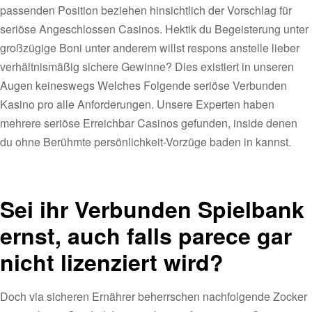
passenden Position beziehen hinsichtlich der Vorschlag für
seriöse Angeschlossen Casinos. Hektik du Begeisterung unter
großzügige Boni unter anderem willst respons anstelle lieber
verhältnismäßig sichere Gewinne? Dies existiert in unseren
Augen keineswegs Welches Folgende seriöse Verbunden
Kasino pro alle Anforderungen. Unsere Experten haben
mehrere seriöse Erreichbar Casinos gefunden, inside denen
du ohne Berühmte persönlichkeit-Vorzüge baden in kannst.
Sei ihr Verbunden Spielbank
ernst, auch falls parece gar
nicht lizenziert wird?
Doch via sicheren Ernährer beherrschen nachfolgende Zocker