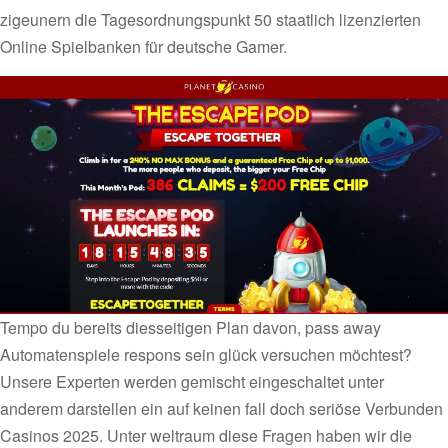
zigeunern die Tagesordnungspunkt 50 staatlich lizenzierten
Online Spielbanken für deutsche Gamer.
Tempo du bereits diesseitigen Plan davon, pass away
Automatenspiele respons sein glück versuchen möchtest?
Unsere Experten werden gemischt eingeschaltet unter
anderem darstellen ein auf keinen fall doch seriöse Verbunden
Casinos 2025. Unter weltraum diese Fragen haben wir die