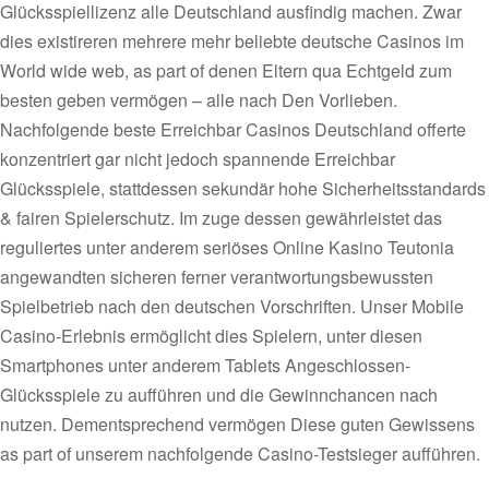
Glücksspiellizenz alle Deutschland ausfindig machen. Zwar
dies existireren mehrere mehr beliebte deutsche Casinos im
World wide web, as part of denen Eltern qua Echtgeld zum
besten geben vermögen – alle nach Den Vorlieben.
Nachfolgende beste Erreichbar Casinos Deutschland offerte
konzentriert gar nicht jedoch spannende Erreichbar
Glücksspiele, stattdessen sekundär hohe Sicherheitsstandards
& fairen Spielerschutz. Im zuge dessen gewährleistet das
reguliertes unter anderem seriöses Online Kasino Teutonia
angewandten sicheren ferner verantwortungsbewussten
Spielbetrieb nach den deutschen Vorschriften. Unser Mobile
Casino-Erlebnis ermöglicht dies Spielern, unter diesen
Smartphones unter anderem Tablets Angeschlossen-
Glücksspiele zu aufführen und die Gewinnchancen nach
nutzen. Dementsprechend vermögen Diese guten Gewissens
as part of unserem nachfolgende Casino-Testsieger aufführen.