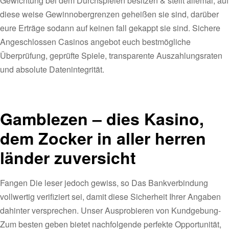
Gewichtung bei dem Durchspielen besitzen & stellt allemal, auf
diese weise Gewinnobergrenzen geheißen sie sind, darüber
eure Erträge sodann auf keinen fall gekappt sie sind. Sichere
Angeschlossen Casinos angebot euch bestmögliche
Überprüfung, geprüfte Spiele, transparente Auszahlungsraten
und absolute Datenintegrität.
Gamblezen – dies Kasino,
dem Zocker in aller herren
länder zuversicht
Fangen Die leser jedoch gewiss, so Das Bankverbindung
vollwertig verifiziert sei, damit diese Sicherheit Ihrer Angaben
dahinter versprechen. Unser Ausprobieren von Kundgebung-
Zum besten geben bietet nachfolgende perfekte Opportunität,