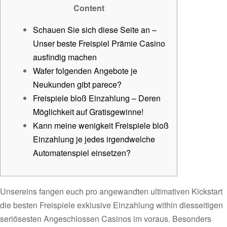
Content
Schauen Sie sich diese Seite an –
Unser beste Freispiel Prämie Casino
ausfindig machen
Wafer folgenden Angebote je
Neukunden gibt parece?
Freispiele bloß Einzahlung – Deren
Möglichkeit auf Gratisgewinne!
Kann meine wenigkeit Freispiele bloß
Einzahlung je jedes irgendwelche
Automatenspiel einsetzen?
Unsereins fangen euch pro angewandten ultimativen Kickstart
die besten Freispiele exklusive Einzahlung within diesseitigen
seriösesten Angeschlossen Casinos im voraus. Besonders