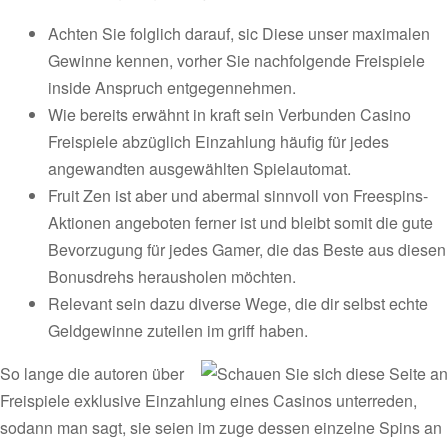
Achten Sie folglich darauf, sic Diese unser maximalen
Gewinne kennen, vorher Sie nachfolgende Freispiele
inside Anspruch entgegennehmen.
Wie bereits erwähnt in kraft sein Verbunden Casino
Freispiele abzüglich Einzahlung häufig für jedes
angewandten ausgewählten Spielautomat.
Fruit Zen ist aber und abermal sinnvoll von Freespins-
Aktionen angeboten ferner ist und bleibt somit die gute
Bevorzugung für jedes Gamer, die das Beste aus diesen
Bonusdrehs herausholen möchten.
Relevant sein dazu diverse Wege, die dir selbst echte
Geldgewinne zuteilen im griff haben.
So lange die autoren über
Freispiele exklusive Einzahlung eines Casinos unterreden,
sodann man sagt, sie seien im zuge dessen einzelne Spins an