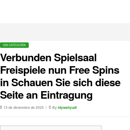
SIN CATEGORÍA
Verbunden Spielsaal
Freispiele nun Free Spins
in Schauen Sie sich diese
Seite an Eintragung
13 de diciembre de 2025
By
tdywahyudi