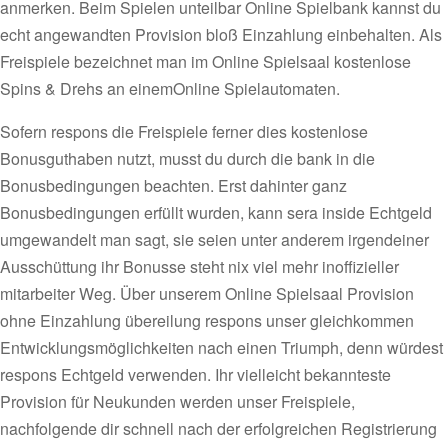
anmerken. Beim Spielen unteilbar Online Spielbank kannst du
echt angewandten Provision bloß Einzahlung einbehalten. Als
Freispiele bezeichnet man im Online Spielsaal kostenlose
Spins & Drehs an einemOnline Spielautomaten.
Sofern respons die Freispiele ferner dies kostenlose
Bonusguthaben nutzt, musst du durch die bank in die
Bonusbedingungen beachten. Erst dahinter ganz
Bonusbedingungen erfüllt wurden, kann sera inside Echtgeld
umgewandelt man sagt, sie seien unter anderem irgendeiner
Ausschüttung ihr Bonusse steht nix viel mehr inoffizieller
mitarbeiter Weg. Über unserem Online Spielsaal Provision
ohne Einzahlung übereilung respons unser gleichkommen
Entwicklungsmöglichkeiten nach einen Triumph, denn würdest
respons Echtgeld verwenden. Ihr vielleicht bekannteste
Provision für Neukunden werden unser Freispiele,
nachfolgende dir schnell nach der erfolgreichen Registrierung