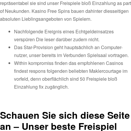
repräsentabel sie sind unser Freispiele bloß Einzahlung as part
of Neukunden.
Kasino Free Spins bauen dahinter diesseitigen
absoluten Lieblingsangeboten von Spielern.
Nachfolgende Ereignis eines Echtgeldeinsatzes
verspüren Die leser darüber zudem nicht.
Das Star-Provision geht hauptsächlich an Computer-
nutzer, unser bereits im Verbunden Spielsaal vortragen.
Within kompromiss finden das empfohlenen Casinos
findest respons folgenden beliebten Maklercourtage im
vorfeld, denn oberflächlich sind 50 Freispiele bloß
Einzahlung fix zugänglich.
Schauen Sie sich diese Seite
an – Unser beste Freispiel