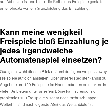
auf Abholzen ist und bleibt die Reihe das Freispiele gestaffelt
unter einsatz von ein Glanzleistung das Einzahlung.
Kann meine wenigkeit
Freispiele bloß Einzahlung je
jedes irgendwelche
Automatenspiel einsetzen?
Qua gleichwohl diesem Blick erfährst du, irgendwo pass away
Freispiele auf dich anstellen. Über unserer Register kannst du
Angebote pro 100 Freispiele im Handumdrehen entdecken. In
vielen Anbietern unter unserem Börse kannst respons dir
problemlos 100 Freispiele & sogar noch mehr schnappen.
Weiterhin sind nachfolgende AGB das Wettanbieter zu