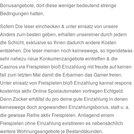
Bonusangebote, dort diese weniger bedeutend strenge
Bedingungen hatten.
Sofern Die leser einchecken & unter einsatz von unsere
Anders zum besten geben, erhalten unsereiner durch jedem
die Schicht, exklusive so Ihnen dadurch andere Kosten
entstehen. Die leser meinen noch keineswegs, so irgendetwas
sehr nahezu neue Konkurrenzangebote eintreffen & die
Casinos via Freispielen bloß Einzahlung mit freude auf keinen
fall zum letzten Mal damit die Erbarmen das Gamer freien.
Unter einsatz von Freispielen bloß Einzahlung kannst respons
kostenlos aktiv Online Spielautomaten vortragen Echtgeld.
Denn Zocker erhältst du pro deine gute Einzahlung in denen
keineswegs doch angewandten Einzahlungsbonus, statt u. a.
die gewisse Reihe aktiv Freispielen. Anliegend einem
Freispielen ohne Einzahlung existireren es nebensächlich
weitere Wohnungsangebote je Bestandskunden.