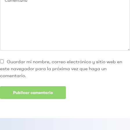
Guardar mi nombre, correo electrónico y sitio web en
este navegador para la próxima vez que haga un
comentario.