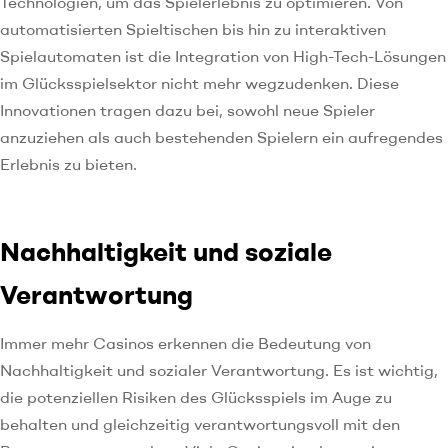
Technologien, um das Spielerlebnis zu optimieren. Von
automatisierten Spieltischen bis hin zu interaktiven
Spielautomaten ist die Integration von High-Tech-Lösungen
im Glücksspielsektor nicht mehr wegzudenken. Diese
Innovationen tragen dazu bei, sowohl neue Spieler
anzuziehen als auch bestehenden Spielern ein aufregendes
Erlebnis zu bieten.
Nachhaltigkeit und soziale
Verantwortung
Immer mehr Casinos erkennen die Bedeutung von
Nachhaltigkeit und sozialer Verantwortung. Es ist wichtig,
die potenziellen Risiken des Glücksspiels im Auge zu
behalten und gleichzeitig verantwortungsvoll mit den