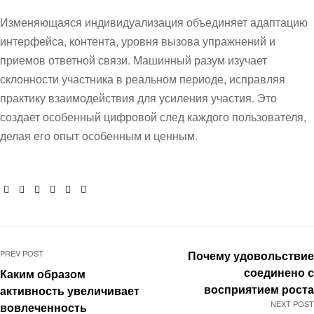
Изменяющаяся индивидуализация объединяет адаптацию
интерфейса, контента, уровня вызова упражнений и
приемов ответной связи. Машинный разум изучает
склонности участника в реальном периоде, исправляя
практику взаимодействия для усиления участия. Это
создает особенный цифровой след каждого пользователя,
делая его опыт особенным и ценным.
Facebook
Twitter
Linkedin
Google+
Pinterest
Email
PREV POST
Почему удовольствие
соединено с
Каким образом
восприятием роста
активность увеличивает
NEXT POST
вовлеченность