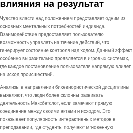
влияния на результат
Чувство власти над положением представляет одним из
основных ментальных потребностей индивида.
Взаимодействие предоставляет пользователю
возможность управлять на течение действий, что
генерирует состояние контроля над ходом. Данный эффект
особенно выразительно проявляется в игровых системах,
где каждое постановление пользователя напрямую влияет
на исход происшествий.
Анализы в направлении бихевиористической дисциплины
выявляют, что люди более склонны развивать
деятельность Максбетслот, если замечают прямую
соединение между своими актами и исходом. Это
показывает популярность интерактивных методов в
преподавании, где студенты получают мгновенную