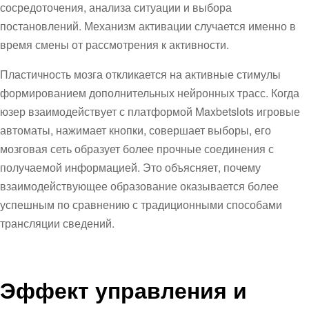
сосредоточения, анализа ситуации и выбора
постановлений. Механизм активации случается именно в
время смены от рассмотрения к активности.
Пластичность мозга откликается на активные стимулы
формированием дополнительных нейронных трасс. Когда
юзер взаимодействует с платформой Maxbetslots игровые
автоматы, нажимает кнопки, совершает выборы, его
мозговая сеть образует более прочные соединения с
получаемой информацией. Это объясняет, почему
взаимодействующее образование оказывается более
успешным по сравнению с традиционными способами
трансляции сведений.
Эффект управления и