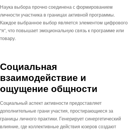
Наука выбора прочно соединена с формированием
личности участника в границах активной программы.
Каждое выбранное выбор является элементом цифрового
“я”, что повышает эмоциональную связь к программе или
товару.
Социальная
взаимодействие и
ощущение общности
Социальный аспект активности предоставляет
дополнительные грани участия, простирающиеся за
границы личного практики. Генерирует синергетический
влияние, где коллективные действия юзеров создают