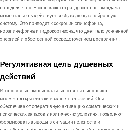
определяет возможно важный раздражитель, амигдала
моментально задействует возбуждающую нейронную
систему. Это приводит к секреции эпинефрина,
норэпинефрина и гидрокортизона, что дает тело усиленной
энергией и обостренной сосредоточением восприятия.
Регулятивная цель душевных
действий
Интенсивные эмоциональные ответы выполняют
множество критически важных назначений. Они
обеспечивают оперативную активацию соматических и
психических запасов в критических условиях, позволяют
формировать выводы в ситуации неясности и
способствуют формированию устойчивой запоминания о