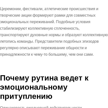
Церемонии, фестивали, атлетические происшествия и
творческие акции формируют рамки для совместных
эмоциональных переживаний. Подобные условия
стабилизируют коллективную сплоченность,
транспортируют духовные нормы и образуют коллективную
летопись команды. Представители подобных эпизодов
регулярно описывают переживание общности и
принадлежности к чему-то большему, чем они сами.
Почему рутина ведет к
эмоциональному
притуплению
Одинаковость ежедневной действительности