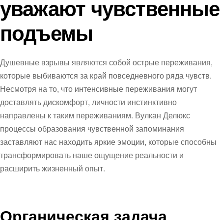
уважают чувственные
подъемы
Душевные взрывы являются собой острые переживания,
которые выбиваются за край повседневного ряда чувств.
Несмотря на то, что интенсивные переживания могут
доставлять дискомфорт, личности инстинктивно
направлены к таким переживаниям. Вулкан Делюкс
процессы образования чувственной запоминания
заставляют нас находить яркие эмоции, которые способны
трансформировать наше ощущение реальности и
расширить жизненный опыт.
Органическая задача