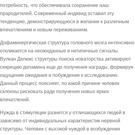
потребность, что обеспечивала сохранение наш
прародителей. Современный индивид оставил эту
тенденцию, демонстрирующуюся в желании к различным
впечатлениям и новым переживаниям.
Дофаминергическая структура головного мозга интенсивно
откликается на неожиданные и нетипичные сигналы.
Вулкан Делюкс структуры поиска новаторства активируют
секрецию допамина еще до получения награды, формируя
ощущение ожидания и побуждение к исследованию.
Данный процесс поясняет, по какой причине человек
склонны рисковать ради получения новых ярких
впечатлений.
Нужда в стимуляции разнится у отличающихся людей в
зависимо от индивидуальных характеристик нервной
структуры. Человек с высокой нуждой в возбуждении