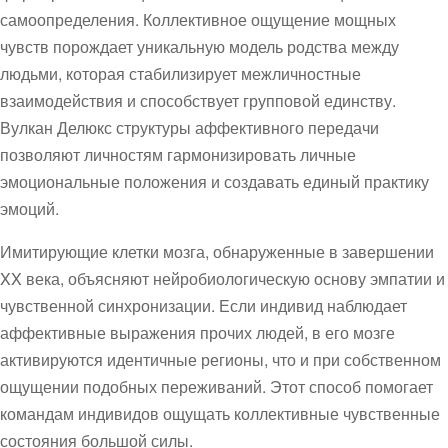
самоопределения. Коллективное ощущение мощных
чувств порождает уникальную модель родства между
людьми, которая стабилизирует межличностные
взаимодействия и способствует групповой единству.
Вулкан Делюкс структуры аффективного передачи
позволяют личностям гармонизировать личные
эмоциональные положения и создавать единый практику
эмоций.
Имитирующие клетки мозга, обнаруженные в завершении
XX века, объясняют нейробиологическую основу эмпатии и
чувственной синхронизации. Если индивид наблюдает
аффективные выражения прочих людей, в его мозге
активируются идентичные регионы, что и при собственном
ощущении подобных переживаний. Этот способ помогает
командам индивидов ощущать коллективные чувственные
состояния большой силы.