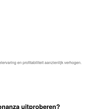
ximaliseren
ende stap het ontwikkelen van plannen om je opbrengst te maxi
strategieën overwegen:
rvaring en profitabiliteit aanzienlijk verhogen.
onanza uitproberen?