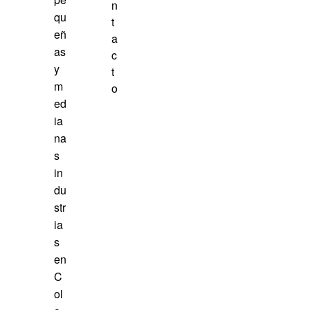
n
qu
t
eñ
a
as
c
y
t
m
o
ed
ia
na
s
in
du
str
ia
s
en
C
ol