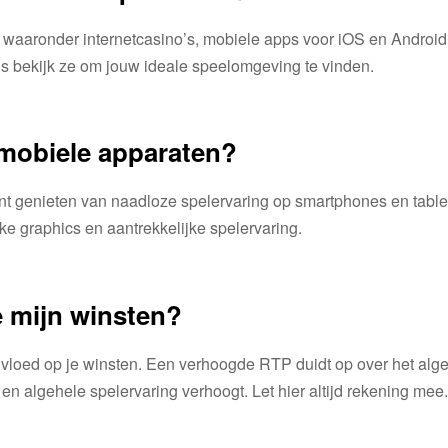
 waaronder internetcasino’s, mobiele apps voor iOS en Android
s bekijk ze om jouw ideale speelomgeving te vinden.
mobiele apparaten?
nt genieten van naadloze spelervaring op smartphones en tablet
jke graphics en aantrekkelijke spelervaring.
 mijn winsten?
 invloed op je winsten. Een verhoogde RTP duidt op over het al
n algehele spelervaring verhoogt. Let hier altijd rekening mee.