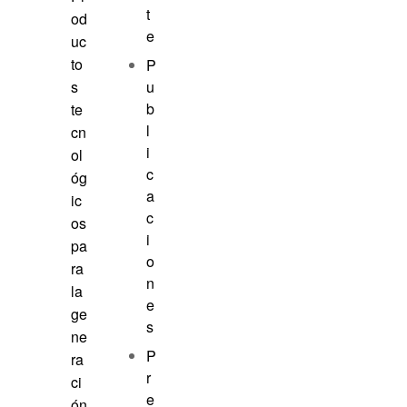
t
od
e
I’ve more applications for every
uc
legislation we work with
to
P
(PA/MI/NJ/MD/OH)
s
u
6 de agosto de 2026
positie,
b
te
j elke
l
cn
i
ol
c
óg
e totaal
Comentarios
a
ic
c
recientes
os
i
pa
en
o
ra
ESTECH
en
Política Pública en
n
Colombia: Impulsando la Energía Solar
la
e
ge
ele
s
ne
P
ra
r
ci
e
ón