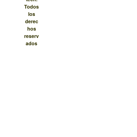
Todos
los
maliseren.
derec
hos
reserv
ados