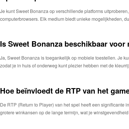
Je kunt Sweet Bonanza op verschillende platforms uitproberen,
computerbrowsers. Elk medium biedt unieke mogelijkheden, du
Is Sweet Bonanza beschikbaar voor 
Ja, Sweet Bonanza is toegankelijk op mobiele toestellen. Je ku
zodat je in huis of onderweg kunt plezier hebben met de kleurri
Hoe beïnvloedt de RTP van het game
De RTP (Return to Player) van het spel heeft een significante
grotere winkansen op de lange termijn, wat je winstgevendheid e