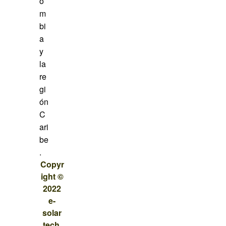
o
n gevormd,
m
bi
n patronen
a
y
la
.
re
gi
ón
C
ari
eden.
be
.
Copyr
pbare
ight ©
2022
e-
solar
tech.