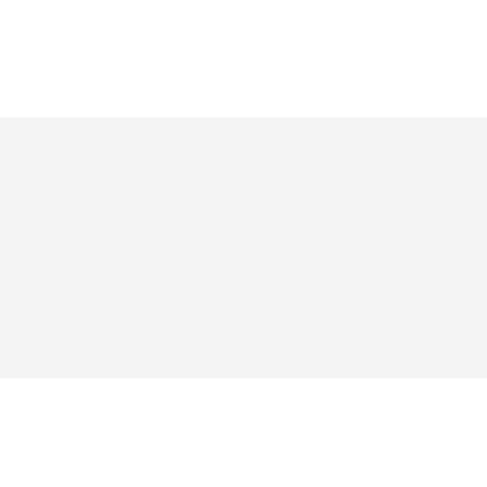
in de Sweet Bonanza (Swee