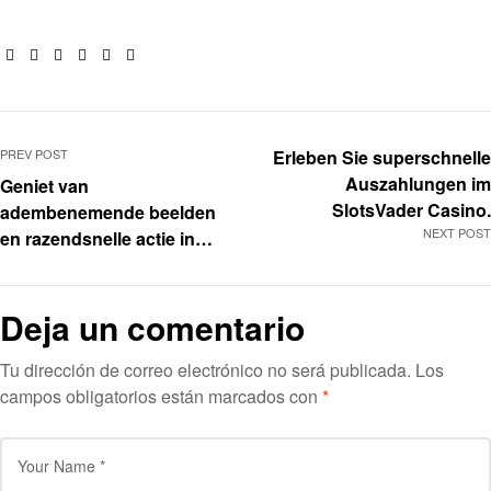
Facebook
Twitter
Linkedin
Google+
Pinterest
Email
PREV POST
Erleben Sie superschnelle
Auszahlungen im
Geniet van
SlotsVader Casino.
adembenemende beelden
NEXT POST
en razendsnelle actie in
Gates of Olympus
Deja un comentario
Tu dirección de correo electrónico no será publicada.
Los
campos obligatorios están marcados con
*