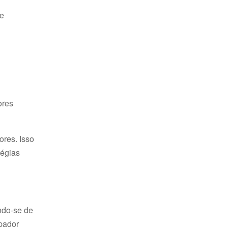
 e
ores
ores. Isso
tégias
ndo-se de
pador