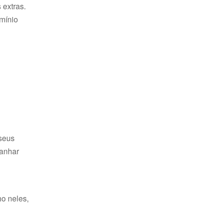
 extras.
mínio
 seus
ganhar
o neles,