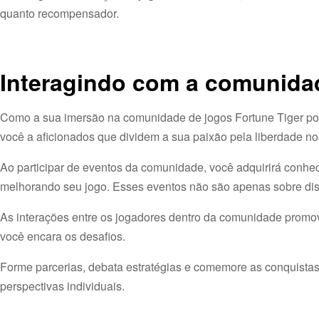
quanto recompensador.
Interagindo com a comunidad
Como a sua imersão na comunidade de jogos Fortune Tiger pode
você a aficionados que dividem a sua paixão pela liberdade no
Ao participar de eventos da comunidade, você adquirirá conhec
melhorando seu jogo. Esses eventos não são apenas sobre dis
As interações entre os jogadores dentro da comunidade promo
você encara os desafios.
Forme parcerias, debata estratégias e comemore as conquistas
perspectivas individuais.