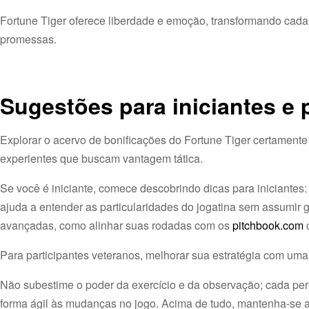
Fortune Tiger oferece liberdade e emoção, transformando cada
promessas.
Sugestões para iniciantes e 
Explorar o acervo de bonificações do Fortune Tiger certamente
experientes que buscam vantagem tática.
Se você é iniciante, comece descobrindo dicas para iniciante
ajuda a entender as particularidades do jogatina sem assumir 
avançadas, como alinhar suas rodadas com os
pitchbook.com
c
Para participantes veteranos, melhorar sua estratégia com uma
Não subestime o poder da exercício e da observação; cada perí
forma ágil às mudanças no jogo. Acima de tudo, mantenha-se a