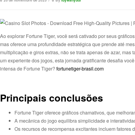
20 de noviembre de 2025
By
tdywahyudi
Ao explorar Fortune Tiger, você será cativado por seus gráfico
mas oferece uma profundidade estratégica que prende até mes
multiplicação e giros extras, não se trata apenas de azar, ma
um experiente dos jogos, esta jornada gratificante desafia vo
intensa de Fortune Tiger?
fortunetiger-brasil.com
Principais conclusões
Fortune Tiger oferece gráficos chamativos, que melhora
A mecânica do jogo equilibra simplicidade e interativid
Os recursos de recompensa excitantes incluem fatores 