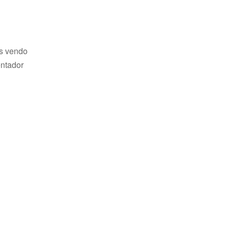
as vendo
entador