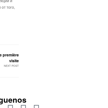
екций и
от того,
e première
visite
NEXT POST
íguenos