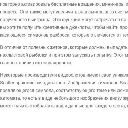
повторно активировать бесплатные вращения, мини-игры и
процесс. Они также могут увеличить ваш выигрыш за счет 
полученного выигрыша. Эти функции могут встречаться во
вы хотите получить креативные джекпоты, чтобы найти пр
касающиеся символов разброса, которые отличаются от тех,
В отличие от полезных жетонов, которые должны выпадать
нахлыстовой рыбалки и при этом запускать попытку. Этот м
главных причин их популярности.
Некоторые производители видеослотов имеют свои уникал
Scatter практически одинаково. Изображения символов Sca
появляющегося символа, соответствующего теме или сюжет
автомата, то есть в виде небольшого изображения внизу эк
может начать отображать ваши данные для каждого слота, 