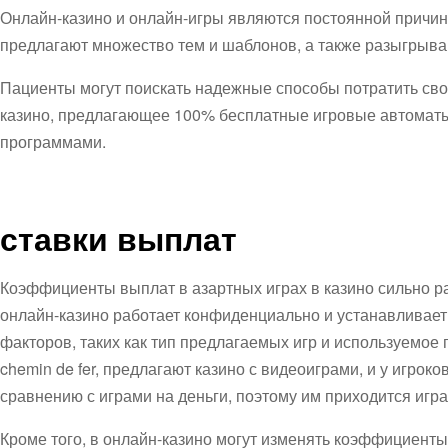
Онлайн-казино и онлайн-игры являются постоянной причиной
предлагают множество тем и шаблонов, а также разыгрыва
Пациенты могут поискать надежные способы потратить сво
казино, предлагающее 100% бесплатные игровые автомат
программами.
ставки выплат
Коэффициенты выплат в азартных играх в казино сильно ра
онлайн-казино работает конфиденциально и устанавливает
факторов, таких как тип предлагаемых игр и используемое 
chemin de fer, предлагают казино с видеоиграми, и у игро
сравнению с играми на деньги, поэтому им приходится игра
Кроме того, в онлайн-казино могут изменять коэффициент