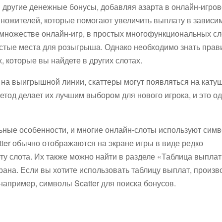
 другие денежные бонусы, добавляя азарта в онлайн-игро
множителей, которые помогают увеличить выплату в зависи
 множестве онлайн-игр, в простых многофункциональных сл
остые места для розыгрыша. Однако необходимо знать прав
 которые вы найдете в других слотах.
 на выигрышной линии, скаттеры могут появляться на кату
етод делает их лучшим выбором для нового игрока, и это од
ьные особенности, и многие онлайн-слоты используют сим
tter обычно отображаются на экране игры в виде редко
у слота. Их также можно найти в разделе «Таблица выплат
рана. Если вы хотите использовать таблицу выплат, произв
например, символы Scatter для поиска бонусов.