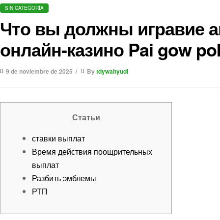
SIN CATEGORÍA
Что вы должны игравие а
онлайн-казино Pai gow po
9 de noviembre de 2025
By
tdywahyudi
Статьи
ставки выплат
Время действия поощрительных
выплат
Разбить эмблемы
РТП