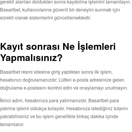
gerekli alanları dolduktan sonra kaydolma işlemini tamamlayın.
Basaribet, kullanıcılarına güvenli bir deneyim sunmak için
sürekli olarak sistemlerini güncellemektedir.
Kayıt sonrası Ne İşlemleri
Yapmalısınız?
Basaribet resmi sitesine giriş yaptıktan sonra ilk işlem,
hesabınızı doğrulamanızdır. Lütfen e-posta adresinize gelen
doğrulama e-postasını kontrol edin ve onaylamayı unutmayın.
İkinci adım, hesabınıza para yatırmanızdır. Basaribet para
yatırma işlemi oldukça kolaydır. Hesabınıza istediğiniz tutarını
yatırabilirsiniz ve bu işlem genellikle birkaç dakika içinde
tamamlanır.