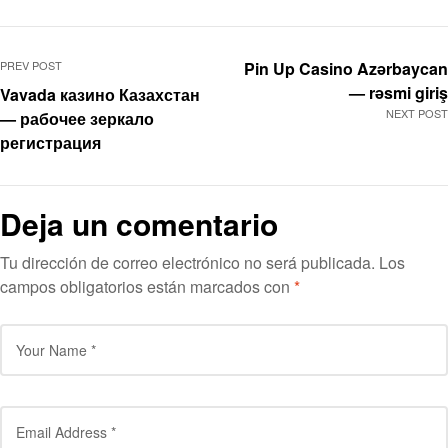
PREV POST
Pin Up Casino Azərbaycan
— rəsmi giriş
Vavada казино Казахстан
NEXT POST
— рабочее зеркало
регистрация
Deja un comentario
Tu dirección de correo electrónico no será publicada.
Los
campos obligatorios están marcados con
*