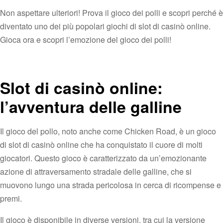
Non aspettare ulteriori! Prova il gioco dei polli e scopri perché è
diventato uno dei più popolari giochi di slot di casinò online.
Gioca ora e scopri l’emozione del gioco dei polli!
Slot di casinò online:
l’avventura delle galline
Il gioco del pollo, noto anche come Chicken Road, è un gioco
di slot di casinò online che ha conquistato il cuore di molti
giocatori. Questo gioco è caratterizzato da un’emozionante
azione di attraversamento stradale delle galline, che si
muovono lungo una strada pericolosa in cerca di ricompense e
premi.
Il gioco è disponibile in diverse versioni, tra cui la versione