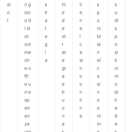
sl
n g
s
hi
il
s
s
o
ioc
tr
e
e
p
u
t
o d
a
d
n
o
di
i sl
t
e
e
ni
s
ot
e
st
l
bi
p
onl
g
r
c
le
o
ine
i
at
a
n
si
ch
a
e
si
el
ti
e o
gi
n
c
vi
ffr
a
o
a
m
e u
e
o
si
o
n’e
b
n
n
bi
sp
u
li
o
li
eri
o
n
o
e
en
n
e
nl
d
za
a
in
e
uni
s
e,
s