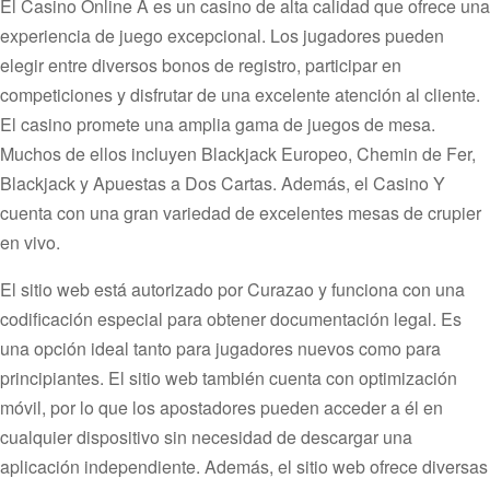
El Casino Online A es un casino de alta calidad que ofrece una
experiencia de juego excepcional. Los jugadores pueden
elegir entre diversos bonos de registro, participar en
competiciones y disfrutar de una excelente atención al cliente.
El casino promete una amplia gama de juegos de mesa.
Muchos de ellos incluyen Blackjack Europeo, Chemin de Fer,
Blackjack y Apuestas a Dos Cartas. Además, el Casino Y
cuenta con una gran variedad de excelentes mesas de crupier
en vivo.
El sitio web está autorizado por Curazao y funciona con una
codificación especial para obtener documentación legal. Es
una opción ideal tanto para jugadores nuevos como para
principiantes. El sitio web también cuenta con optimización
móvil, por lo que los apostadores pueden acceder a él en
cualquier dispositivo sin necesidad de descargar una
aplicación independiente. Además, el sitio web ofrece diversas