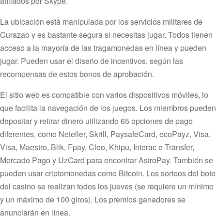
afiliados por Skype.
La ubicación está manipulada por los servicios militares de
Curazao y es bastante segura si necesitas jugar. Todos tienen
acceso a la mayoría de las tragamonedas en línea y pueden
jugar. Pueden usar el diseño de incentivos, según las
recompensas de estos bonos de aprobación.
El sitio web es compatible con varios dispositivos móviles, lo
que facilita la navegación de los juegos. Los miembros pueden
depositar y retirar dinero utilizando 65 opciones de pago
diferentes, como Neteller, Skrill, PaysafeCard, ecoPayz, Visa,
Visa, Maestro, Blik, Fpay, Cleo, Khipu, Interac e-Transfer,
Mercado Pago y UzCard para encontrar AstroPay. También se
pueden usar criptomonedas como Bitcoin. Los sorteos del bote
del casino se realizan todos los jueves (se requiere un mínimo
y un máximo de 100 giros). Los premios ganadores se
anunciarán en línea.