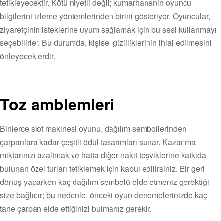
tetikleyecektir. Kötü niyetli değil; kumarhanenin oyuncu
bilgilerini izleme yöntemlerinden birini gösteriyor. Oyuncular,
ziyaretçinin isteklerine uyum sağlamak için bu sesi kullanmayı
seçebilirler. Bu durumda, kişisel gizliliklerinin ihlal edilmesini
önleyeceklerdir.
Toz amblemleri
Binlerce slot makinesi oyunu, dağılım sembollerinden
çarpanlara kadar çeşitli ödül tasarımları sunar. Kazanma
miktarınızı azaltmak ve hatta diğer nakit teşviklerine katkıda
bulunan özel turları tetiklemek için kabul edilirsiniz. Bir geri
dönüş yaparken kaç dağılım sembolü elde etmeniz gerektiği
size bağlıdır; bu nedenle, önceki oyun denemelerinizde kaç
tane çarpan elde ettiğinizi bulmanız gerekir.