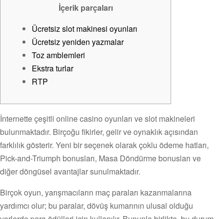
İçerik parçaları
Ücretsiz slot makinesi oyunları
Ücretsiz yeniden yazmalar
Toz amblemleri
Ekstra turlar
RTP
İnternette çeşitli online casino oyunları ve slot makineleri
bulunmaktadır. Birçoğu fikirler, gelir ve oynaklık açısından
farklılık gösterir. Yeni bir seçenek olarak çoklu ödeme hatları,
Pick-and-Triumph bonusları, Masa Döndürme bonusları ve
diğer döngüsel avantajlar sunulmaktadır.
Birçok oyun, yarışmacıların maç paraları kazanmalarına
yardımcı olur; bu paralar, dövüş kumarının ulusal olduğu
yerlerde para ödülleri için kullanılır.
Bununla birlikte, bu durum