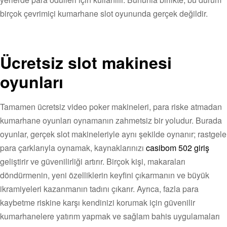
birçok çevrimiçi kumarhane slot oyununda gerçek değildir.
Ücretsiz slot makinesi
oyunları
Tamamen ücretsiz video poker makineleri, para riske atmadan
kumarhane oyunları oynamanın zahmetsiz bir yoludur. Burada
oyunlar, gerçek slot makineleriyle aynı şekilde oynanır; rastgele
para çarklarıyla oynamak, kaynaklarınızı
casibom 502 giriş
geliştirir ve güvenilirliği artırır. Birçok kişi, makaraları
döndürmenin, yeni özelliklerin keyfini çıkarmanın ve büyük
ikramiyeleri kazanmanın tadını çıkarır. Ayrıca, fazla para
kaybetme riskine karşı kendinizi korumak için güvenilir
kumarhanelere yatırım yapmak ve sağlam bahis uygulamaları