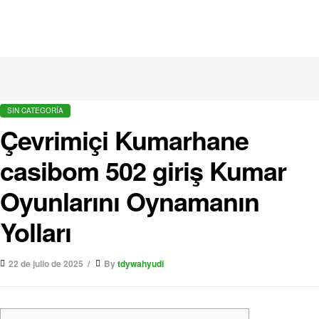
SIN CATEGORÍA
Çevrimiçi Kumarhane
casibom 502 giriş Kumar
Oyunlarını Oynamanın
Yolları
22 de julio de 2025
By
tdywahyudi