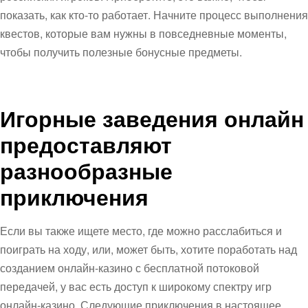
показать, как кто-то работает. Начните процесс выполнения
квестов, которые вам нужны в повседневные моменты,
чтобы получить полезные бонусные предметы.
Игорные заведения онлайн
предоставляют
разнообразные
приключения
Если вы также ищете место, где можно расслабиться и
поиграть на ходу, или, может быть, хотите поработать над
созданием онлайн-казино с бесплатной потоковой
передачей, у вас есть доступ к широкому спектру игр
онлайн-казино. Следующие приключения в настоящее