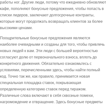
работы ног. Другие люди, потому что ежедневно обновляют
кафе, пополняют бонусные предложения, чтобы попасть в
списки лидеров, заключают долгосрочные контракты,
которые могут продолжать возвращать клиентов за более
высокими ценами.
Поощрительные бонусные предложения являются
наиболее очевидными и созданы для того, чтобы привлечь
новых людей к вам. Эти люди с большей вероятностью
согласуют долю от первоначального взноса, вплоть до
конкретного движения. Обязательно ознакомьтесь с
условиями, перечисленными здесь, чтобы найти полный
код. Точно так же, как правило, принимается новая
специальная площадка ставок, покрывающая
определенную категорию ставок перед тиражом.
Различные слова включают в себя сквозные помехи,
нагромождение и отвращение. Здесь бонусные предметы