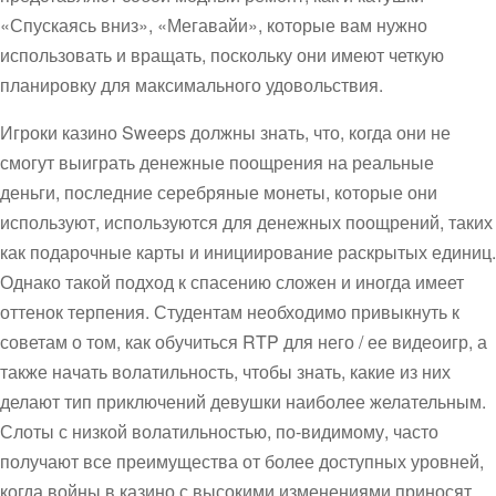
«Спускаясь вниз», «Мегавайи», которые вам нужно
использовать и вращать, поскольку они имеют четкую
планировку для максимального удовольствия.
Игроки казино Sweeps должны знать, что, когда они не
смогут выиграть денежные поощрения на реальные
деньги, последние серебряные монеты, которые они
используют, используются для денежных поощрений, таких
как подарочные карты и инициирование раскрытых единиц.
Однако такой подход к спасению сложен и иногда имеет
оттенок терпения. Студентам необходимо привыкнуть к
советам о том, как обучиться RTP для него / ее видеоигр, а
также начать волатильность, чтобы знать, какие из них
делают тип приключений девушки наиболее желательным.
Слоты с низкой волатильностью, по-видимому, часто
получают все преимущества от более доступных уровней,
когда войны в казино с высокими изменениями приносят