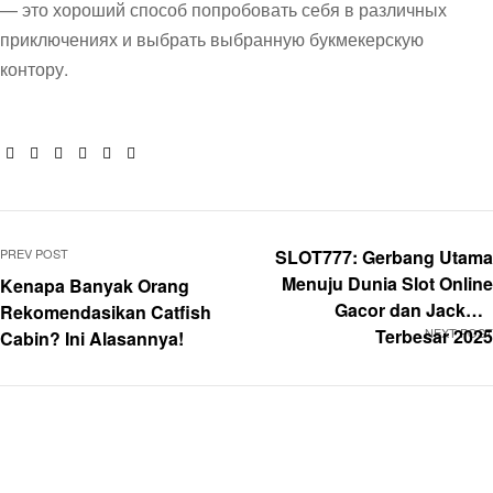
— это хороший способ попробовать себя в различных
приключениях и выбрать выбранную букмекерскую
контору.
Facebook
Twitter
Linkedin
Google+
Pinterest
Email
PREV POST
SLOT777: Gerbang Utama
Menuju Dunia Slot Online
Kenapa Banyak Orang
Gacor dan Jackpot
Rekomendasikan Catfish
Terbesar 2025
NEXT POST
Cabin? Ini Alasannya!