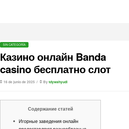
SIN CATEGORÍA
Казино онлайн Banda
casino бесплатно слот
16 de junio de 2025
By
tdywahyudi
Содержание статей
Игорные заведения онлайн
предоставляют разнообразные