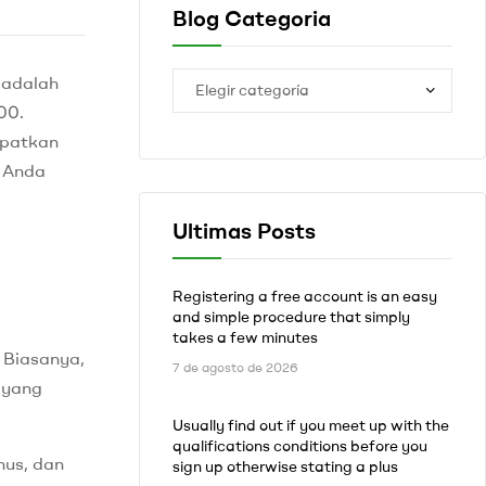
Blog Categoria
n adalah
00.
apatkan
a Anda
Ultimas Posts
Registering a free account is an easy
and simple procedure that simply
takes a few minutes
 Biasanya,
7 de agosto de 2026
a yang
Usually find out if you meet up with the
qualifications conditions before you
nus, dan
sign up otherwise stating a plus