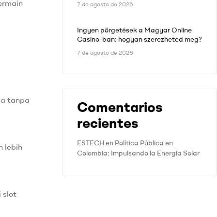
ermain
7 de agosto de 2026
Ingyen pörgetések a Magyar Online
Casino-ban: hogyan szerezheted meg?
7 de agosto de 2026
ba tanpa
Comentarios
recientes
ESTECH
en
Política Pública en
 lebih
Colombia: Impulsando la Energía Solar
 slot