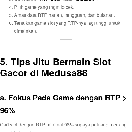
Pilih game yang ingin lo cek.
Amati data RTP harian, mingguan, dan bulanan.
Tentukan game slot yang RTP-nya lagi tinggi untuk
dimainkan.
5. Tips Jitu Bermain Slot
Gacor di Medusa88
a. Fokus Pada Game dengan RTP >
96%
Cari slot dengan RTP minimal 96% supaya peluang menang