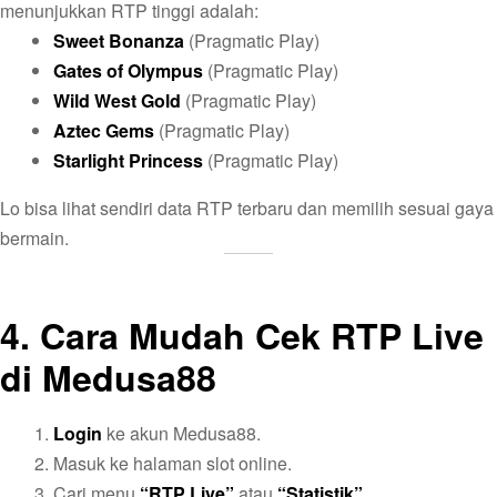
menunjukkan RTP tinggi adalah:
Sweet Bonanza
(Pragmatic Play)
Gates of Olympus
(Pragmatic Play)
Wild West Gold
(Pragmatic Play)
Aztec Gems
(Pragmatic Play)
Starlight Princess
(Pragmatic Play)
Lo bisa lihat sendiri data RTP terbaru dan memilih sesuai gaya
bermain.
4. Cara Mudah Cek RTP Live
di Medusa88
Login
ke akun Medusa88.
Masuk ke halaman slot online.
Cari menu
“RTP Live”
atau
“Statistik”
.