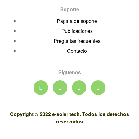
Soporte
Página de soporte
Publicaciones
Preguntas frecuentes
Contacto
Síguenos
Copyright © 2022 e-solar tech. Todos los derechos
reservados