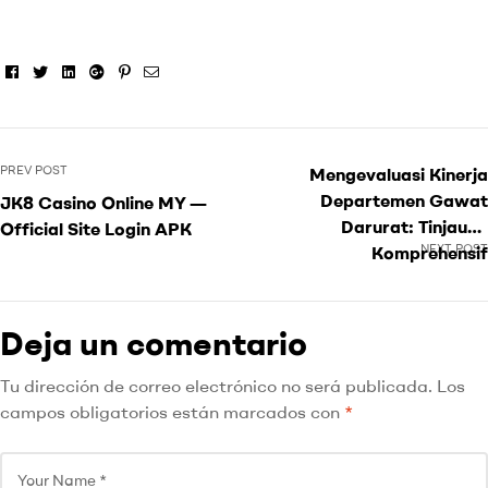
Facebook
Twitter
Linkedin
Google+
Pinterest
Email
PREV POST
Mengevaluasi Kinerja
Departemen Gawat
JK8 Casino Online MY —
Darurat: Tinjauan
Official Site Login APK
NEXT POST
Komprehensif
Deja un comentario
Tu dirección de correo electrónico no será publicada.
Los
campos obligatorios están marcados con
*