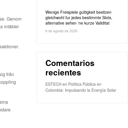
Wenige Freispiele gultigkeit besitzen
gleichwohl fur jedes bestimmte Slots,
else. Genom
alternative sehen ‘ne kurze Validitat
as intäkter
6 de agosto de 2026
saktioner.
Comentarios
recientes
sig från
 koppling
ESTECH
en
Política Pública en
Colombia: Impulsando la Energía Solar
 sina
redare