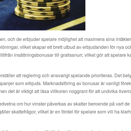
n, och de erbjuder spelare möjlighet att maximera sina intäkter
öningar, vilket skapar ett brett utbud av erbjudanden för nya och
rån insättningsbonusar till gratissnurr, vilket gör att spelare k
täller att reglering och ansvarigt spelande prioriteras. Det bety
ampanjer som erbjuds. Marknadsföring av bonusar är vanligt fö
 det är viktigt att läsa villkoren noggrant för att undvika överr
medvetna om hur vinster påverkas av skatter beroende på vart de 
ler skattefrågor, vilket är en fördel för spelare som vill ha klarh