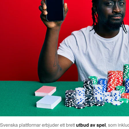
Svenska plattformar erbjuder ett brett
utbud av spel
, som inklud