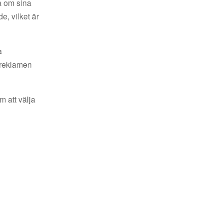
a om sina
e, vilket är
a
r reklamen
m att välja