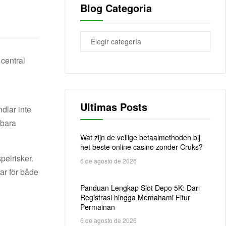
Blog Categoria
 central
Ultimas Posts
dlar inte
 bara
Wat zijn de veilige betaalmethoden bij
het beste online casino zonder Cruks?
pelrisker.
6 de agosto de 2026
ar för både
Panduan Lengkap Slot Depo 5K: Dari
Registrasi hingga Memahami Fitur
Permainan
6 de agosto de 2026