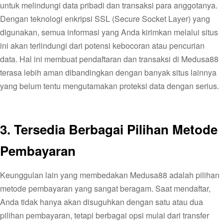
untuk melindungi data pribadi dan transaksi para anggotanya.
Dengan teknologi enkripsi SSL (Secure Socket Layer) yang
digunakan, semua informasi yang Anda kirimkan melalui situs
ini akan terlindungi dari potensi kebocoran atau pencurian
data. Hal ini membuat pendaftaran dan transaksi di Medusa88
terasa lebih aman dibandingkan dengan banyak situs lainnya
yang belum tentu mengutamakan proteksi data dengan serius.
3.
Tersedia Berbagai Pilihan Metode
Pembayaran
Keunggulan lain yang membedakan Medusa88 adalah pilihan
metode pembayaran yang sangat beragam. Saat mendaftar,
Anda tidak hanya akan disuguhkan dengan satu atau dua
pilihan pembayaran, tetapi berbagai opsi mulai dari transfer