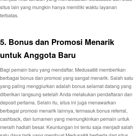
situs lain yang mungkin hanya memiliki waktu layanan
terbatas.
5.
Bonus dan Promosi Menarik
untuk Anggota Baru
Bagi pemain baru yang mendaftar, Medusa88 memberikan
berbagai bonus dan promosi yang sangat menarik. Salah satu
yang paling menggiurkan adalah bonus selamat datang yang
diberikan langsung setelah Anda melakukan pendaftaran dan
deposit pertama. Selain itu, situs ini juga menawarkan
berbagai promosi menarik lainnya, termasuk bonus referral,
cashback, dan turnamen yang memungkinkan pemain untuk
meraih hadiah besar. Keuntungan ini tentu saja menjadi salah
satu daya tarik yang membuat Medusa88 berbeda dari situs