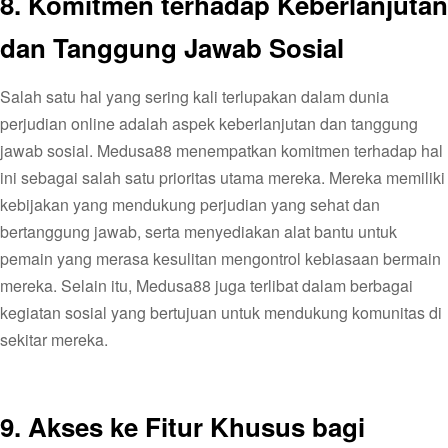
8.
Komitmen terhadap Keberlanjutan
dan Tanggung Jawab Sosial
Salah satu hal yang sering kali terlupakan dalam dunia
perjudian online adalah aspek keberlanjutan dan tanggung
jawab sosial. Medusa88 menempatkan komitmen terhadap hal
ini sebagai salah satu prioritas utama mereka. Mereka memiliki
kebijakan yang mendukung perjudian yang sehat dan
bertanggung jawab, serta menyediakan alat bantu untuk
pemain yang merasa kesulitan mengontrol kebiasaan bermain
mereka. Selain itu, Medusa88 juga terlibat dalam berbagai
kegiatan sosial yang bertujuan untuk mendukung komunitas di
sekitar mereka.
9.
Akses ke Fitur Khusus bagi