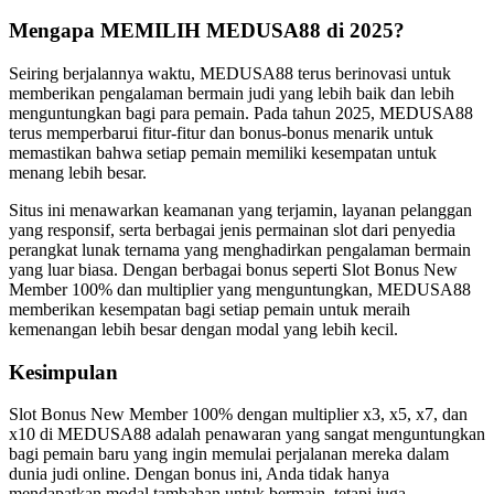
Mengapa MEMILIH MEDUSA88 di 2025?
Seiring berjalannya waktu, MEDUSA88 terus berinovasi untuk
memberikan pengalaman bermain judi yang lebih baik dan lebih
menguntungkan bagi para pemain. Pada tahun 2025, MEDUSA88
terus memperbarui fitur-fitur dan bonus-bonus menarik untuk
memastikan bahwa setiap pemain memiliki kesempatan untuk
menang lebih besar.
Situs ini menawarkan keamanan yang terjamin, layanan pelanggan
yang responsif, serta berbagai jenis permainan slot dari penyedia
perangkat lunak ternama yang menghadirkan pengalaman bermain
yang luar biasa. Dengan berbagai bonus seperti Slot Bonus New
Member 100% dan multiplier yang menguntungkan, MEDUSA88
memberikan kesempatan bagi setiap pemain untuk meraih
kemenangan lebih besar dengan modal yang lebih kecil.
Kesimpulan
Slot Bonus New Member 100% dengan multiplier x3, x5, x7, dan
x10 di MEDUSA88 adalah penawaran yang sangat menguntungkan
bagi pemain baru yang ingin memulai perjalanan mereka dalam
dunia judi online. Dengan bonus ini, Anda tidak hanya
mendapatkan modal tambahan untuk bermain, tetapi juga