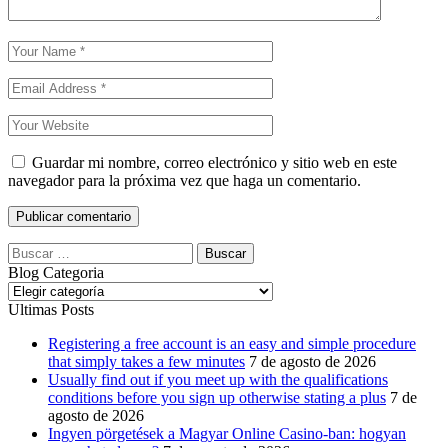
Guardar mi nombre, correo electrónico y sitio web en este
navegador para la próxima vez que haga un comentario.
Buscar:
Blog Categoria
Blog
Categoria
Ultimas Posts
Registering a free account is an easy and simple procedure
that simply takes a few minutes
7 de agosto de 2026
Usually find out if you meet up with the qualifications
conditions before you sign up otherwise stating a plus
7 de
agosto de 2026
Ingyen pörgetések a Magyar Online Casino-ban: hogyan