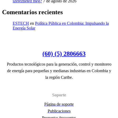
szerezheted meg?
7 de agosto de 2026
Comentarios recientes
ESTECH
en
Política Pública en Colombia: Impulsando la
Energía Solar
(60) (5) 2806663
Productos tecnológicos para la generación, control y monitoreo
de energía para pequeñas y medianas industrias en Colombia y
la región Caribe.
Soporte
Página de soporte
Publicaciones
Preguntas frecuentes