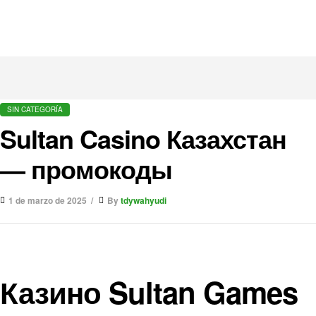
SIN CATEGORÍA
Sultan Casino Казахстан
— промокоды
1 de marzo de 2025
By
tdywahyudi
Казино Sultan Games