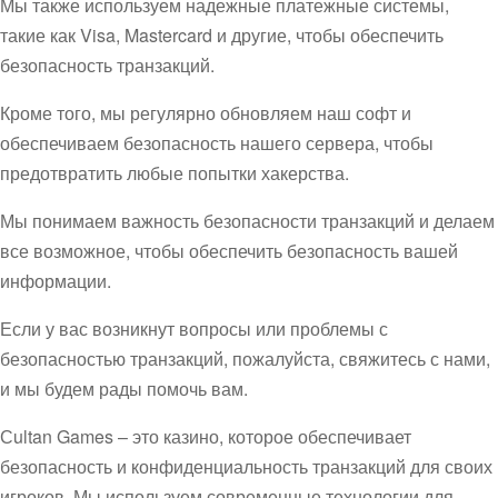
Мы также используем надежные платежные системы,
такие как Visa, Mastercard и другие, чтобы обеспечить
безопасность транзакций.
Кроме того, мы регулярно обновляем наш софт и
обеспечиваем безопасность нашего сервера, чтобы
предотвратить любые попытки хакерства.
Мы понимаем важность безопасности транзакций и делаем
все возможное, чтобы обеспечить безопасность вашей
информации.
Если у вас возникнут вопросы или проблемы с
безопасностью транзакций, пожалуйста, свяжитесь с нами,
и мы будем рады помочь вам.
Сultan Games – это казино, которое обеспечивает
безопасность и конфиденциальность транзакций для своих
игроков. Мы используем современные технологии для