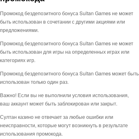
Промокод бездепозитного бонуса Sultan Games не может
быть использован в сочетании с другими акциями или
предложениями.
Промокод бездепозитного бонуса Sultan Games не может
быть использован для игры на определенных играх или
категориях игр.
Промокод бездепозитного бонуса Sultan Games может быть
использован только один раз.
Важно! Если вы не выполнили условия использования,
ваш аккаунт может быть заблокирован или закрыт.
Султан казино не отвечает за любые ошибки или
неисправности, которые могут возникнуть в результате
использования промокода.