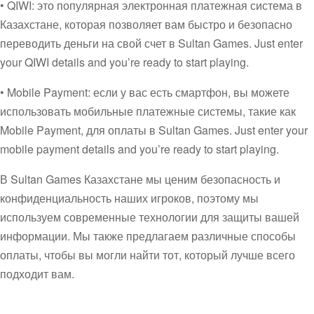
• QIWI: это популярная электронная платежная система в
Казахстане, которая позволяет вам быстро и безопасно
переводить деньги на свой счет в Sultan Games. Just enter
your QIWI details and you’re ready to start playing.
• Mobile Payment: если у вас есть смартфон, вы можете
использовать мобильные платежные системы, такие как
Mobile Payment, для оплаты в Sultan Games. Just enter your
mobile payment details and you’re ready to start playing.
В Sultan Games Казахстане мы ценим безопасность и
конфиденциальность наших игроков, поэтому мы
используем современные технологии для защиты вашей
информации. Мы также предлагаем различные способы
оплаты, чтобы вы могли найти тот, который лучше всего
подходит вам.