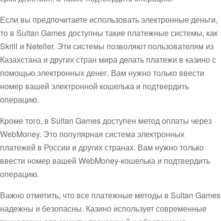
Если вы предпочитаете использовать электронные деньги,
то в Sultan Games доступны такие платежные системы, как
Skrill и Neteller. Эти системы позволяют пользователям из
Казахстана и других стран мира делать платежи в казино с
помощью электронных денег. Вам нужно только ввести
номер вашей электронной кошелька и подтвердить
операцию.
Кроме того, в Sultan Games доступен метод оплаты через
WebMoney. Это популярная система электронных
платежей в России и других странах. Вам нужно только
ввести номер вашей WebMoney-кошелька и подтвердить
операцию.
Важно отметить, что все платежные методы в Sultan Games
надежны и безопасны. Казино использует современные