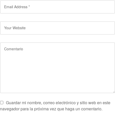
Guardar mi nombre, correo electrónico y sitio web en este
navegador para la próxima vez que haga un comentario.