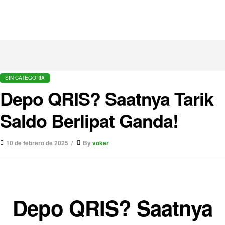
SIN CATEGORÍA
Depo QRIS? Saatnya Tarik
Saldo Berlipat Ganda!
10 de febrero de 2025
By
voker
Depo QRIS? Saatnya