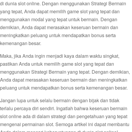
di dunia slot online. Dengan menggunakan Strategi Bermain
yang tepat, Anda dapat memilih game slot yang tepat dan
menggunakan modal yang tepat untuk bermain. Dengan
demikian, Anda dapat merasakan keseruan bermain dan
meningkatkan peluang untuk mendapatkan bonus serta
kemenangan besar.
Maka, jika Anda ingin menjadi kaya dalam waktu singkat,
pastikan Anda untuk memilih game slot yang tepat dan
menggunakan Strategi Bermain yang tepat. Dengan demikian,
Anda dapat merasakan keseruan bermain dan meningkatkan
peluang untuk mendapatkan bonus serta kemenangan besar.
Jangan lupa untuk selalu bermain dengan bijak dan tidak
terlalu percaya diri sendiri. Ingatlah bahwa keseruan bermain
slot online ada di dalam strategi dan pengetahuan yang tepat
mengenai permainan slot. Semoga artikel ini dapat membantu