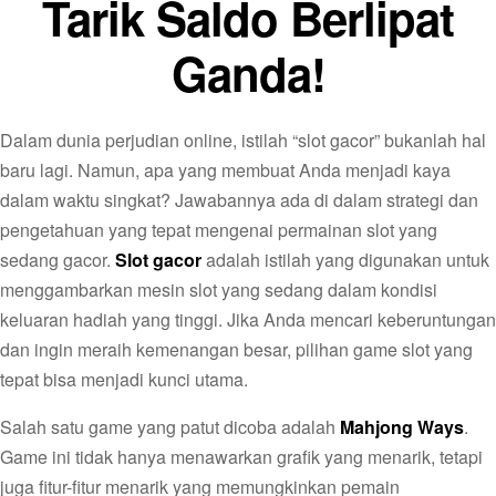
Tarik Saldo Berlipat
Ganda!
Dalam dunia perjudian online, istilah “slot gacor” bukanlah hal
baru lagi. Namun, apa yang membuat Anda menjadi kaya
dalam waktu singkat? Jawabannya ada di dalam strategi dan
pengetahuan yang tepat mengenai permainan slot yang
sedang gacor.
Slot gacor
adalah istilah yang digunakan untuk
menggambarkan mesin slot yang sedang dalam kondisi
keluaran hadiah yang tinggi. Jika Anda mencari keberuntungan
dan ingin meraih kemenangan besar, pilihan game slot yang
tepat bisa menjadi kunci utama.
Salah satu game yang patut dicoba adalah
Mahjong Ways
.
Game ini tidak hanya menawarkan grafik yang menarik, tetapi
juga fitur-fitur menarik yang memungkinkan pemain