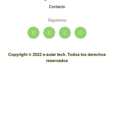
Contacto
Síguenos
Copyright © 2022 e-solar tech. Todos los derechos
reservados