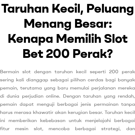
Taruhan Kecil, Peluang
Menang Besar:
Kenapa Memilih Slot
Bet 200 Perak?
Bermain slot dengan taruhan kecil seperti 200 perak
sering kali dianggap sebagai pilihan cerdas bagi banyak
pemain, terutama yang baru memulai perjalanan mereka
di dunia perjudian online. Dengan taruhan yang rendah,
pemain dapat menguji berbagai jenis permainan tanpa
harus merasa khawatir akan kerugian besar. Taruhan kecil
ini memberikan kebebasan untuk menjelajahi berbagai
fitur mesin slot, mencoba berbagai strategi, dan