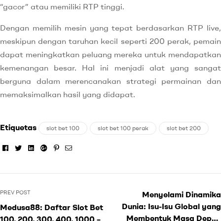
“gacor” atau memiliki RTP tinggi.
Dengan memilih mesin yang tepat berdasarkan RTP live,
meskipun dengan taruhan kecil seperti 200 perak, pemain
dapat meningkatkan peluang mereka untuk mendapatkan
kemenangan besar. Hal ini menjadi alat yang sangat
berguna dalam merencanakan strategi permainan dan
memaksimalkan hasil yang didapat.
Etiquetas
slot bet 100
slot bet 100 perak
slot bet 200
Facebook
Twitter
Linkedin
Google+
Pinterest
Email
PREV POST
Menyelami Dinamika
Dunia: Isu-Isu Global yang
Medusa88: Daftar Slot Bet
Membentuk Masa Depan
100, 200, 300, 400, 1000 –