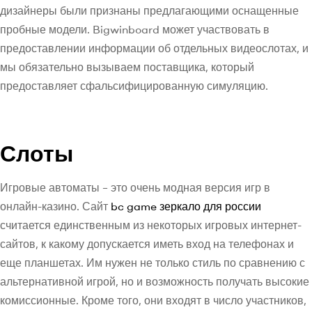
дизайнеры были признаны предлагающими оснащенные
пробные модели.
Bigwinboard может участвовать в
предоставлении информации об отдельных видеослотах, и
мы обязательно вызываем поставщика, который
предоставляет сфальсифицированную симуляцию.
Слоты
Игровые автоматы – это очень модная версия игр в
онлайн-казино. Сайт
bc game зеркало для россии
считается единственным из некоторых игровых интернет-
сайтов, к какому допускается иметь вход на телефонах и
еще планшетах. Им нужен не только стиль по сравнению с
альтернативной игрой, но и возможность получать высокие
комиссионные. Кроме того, они входят в число участников,