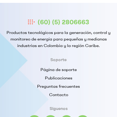
(60) (5) 2806663
Productos tecnológicos para la generación, control y
monitoreo de energía para pequeñas y medianas
industrias en Colombia y la región Caribe.
Soporte
Página de soporte
Publicaciones
Preguntas frecuentes
Contacto
Síguenos