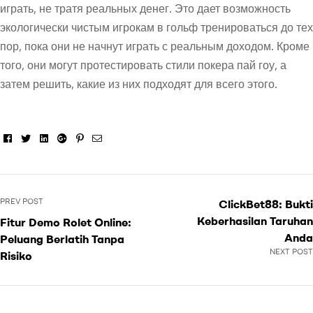
играть, не тратя реальных денег. Это дает возможность
экологически чистым игрокам в гольф тренироваться до тех
пор, пока они не начнут играть с реальным доходом. Кроме
того, они могут протестировать стили покера пай гоу, а
затем решить, какие из них подходят для всего этого.
Facebook
Twitter
Linkedin
Google+
Pinterest
Email
PREV POST
ClickBet88: Bukti
Keberhasilan Taruhan
Fitur Demo Rolet Online:
Anda
Peluang Berlatih Tanpa
NEXT POST
Risiko