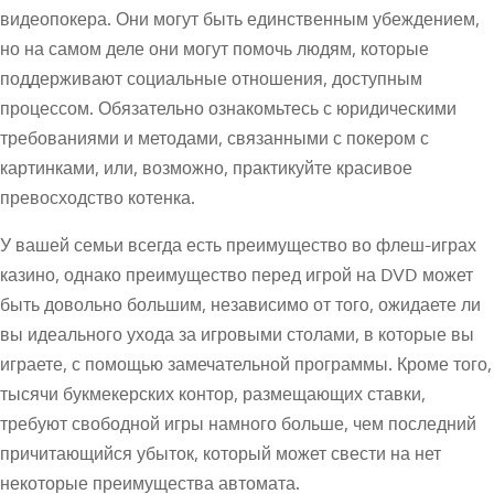
видеопокера. Они могут быть единственным убеждением,
но на самом деле они могут помочь людям, которые
поддерживают социальные отношения, доступным
процессом. Обязательно ознакомьтесь с юридическими
требованиями и методами, связанными с покером с
картинками, или, возможно, практикуйте красивое
превосходство котенка.
У вашей семьи всегда есть преимущество во флеш-играх
казино, однако преимущество перед игрой на DVD может
быть довольно большим, независимо от того, ожидаете ли
вы идеального ухода за игровыми столами, в которые вы
играете, с помощью замечательной программы. Кроме того,
тысячи букмекерских контор, размещающих ставки,
требуют свободной игры намного больше, чем последний
причитающийся убыток, который может свести на нет
некоторые преимущества автомата.