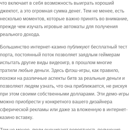
что включает в себя возможность выиграть хороший
джекпот, а это огромная сумма денег. Тем не менее, есть
несколько моментов, которые важно принять во внимание,
прежде чем изучать игровые автоматы для получения
реального дохода.
Большинство интернет-казино публикуют бесплатный тест
порта, постоянный поток позволяет заядлым геймерам
испытать другие виды видеоигр, в прошлом многие
тратили любые деньги. Здесь флэш-игры, как правило,
похожи на различные аспекты битв за реальные деньги и
позволяют людям узнать, что она приближается, не рискуя
при этом своими собственными долларами. Эти демо-игры
можно приобрести у конкретного вашего дизайнера
сферической рекламы или даже за вложенную в интернет-
казино вставку.
Тем не менее, люди оценивают вероятность получения