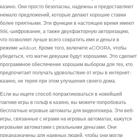
казино. Они просто безопасны, надежны и предоставляют
немало предложений, которые делают хорошие ставки
более приятными. Эти функции в настоящее время имеют
SSL-шифрование, а также двухфакторную авторизацию,
что позволяет лучше всего сократить имя и деньги в
режиме wildcat. Кроме того, включите eCOGRA, чтобы
убедиться, что матчи девушки будут хорошими. Это сделает
программное обеспечение хорошим выбором для тех, кто
предпочитает получать удовольствие от игры в интернет-
казино, не теряя при этом улучшения своего дома.
Если вы ищете способ попрактиковаться в новейшей
тактике игры в гольф в казино, вы можете попробовать
бесплатные игровые автоматы для видеопокера. Эти веб-
игры, связанные с играми на игровых автоматах, кажутся
игровыми автоматами с реальными деньгами. Они
предназначены для наивных людей, чтобы они могли