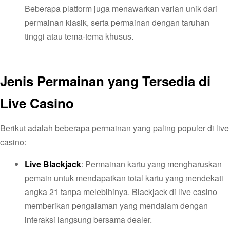
Beberapa platform juga menawarkan varian unik dari
permainan klasik, serta permainan dengan taruhan
tinggi atau tema-tema khusus.
Jenis Permainan yang Tersedia di
Live Casino
Berikut adalah beberapa permainan yang paling populer di live
casino:
Live Blackjack
: Permainan kartu yang mengharuskan
pemain untuk mendapatkan total kartu yang mendekati
angka 21 tanpa melebihinya. Blackjack di live casino
memberikan pengalaman yang mendalam dengan
interaksi langsung bersama dealer.