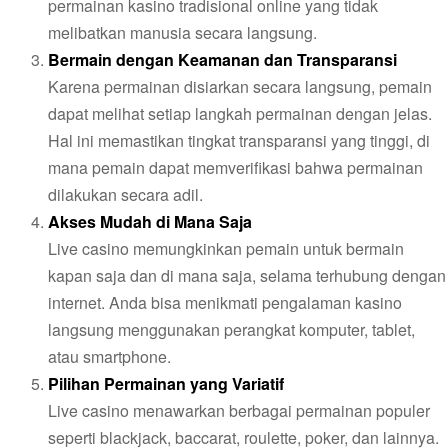
permainan kasino tradisional online yang tidak
melibatkan manusia secara langsung.
Bermain dengan Keamanan dan Transparansi
Karena permainan disiarkan secara langsung, pemain
dapat melihat setiap langkah permainan dengan jelas.
Hal ini memastikan tingkat transparansi yang tinggi, di
mana pemain dapat memverifikasi bahwa permainan
dilakukan secara adil.
Akses Mudah di Mana Saja
Live casino memungkinkan pemain untuk bermain
kapan saja dan di mana saja, selama terhubung dengan
internet. Anda bisa menikmati pengalaman kasino
langsung menggunakan perangkat komputer, tablet,
atau smartphone.
Pilihan Permainan yang Variatif
Live casino menawarkan berbagai permainan populer
seperti blackjack, baccarat, roulette, poker, dan lainnya.