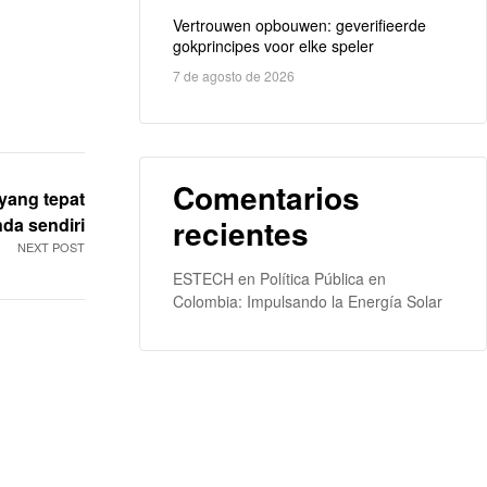
Vertrouwen opbouwen: geverifieerde
gokprincipes voor elke speler
7 de agosto de 2026
Comentarios
yang tepat
recientes
da sendiri
NEXT POST
ESTECH
en
Política Pública en
Colombia: Impulsando la Energía Solar