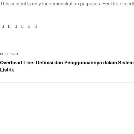
This content is only for demonstration purposes. Feel free to edit 
Facebook
Twitter
Linkedin
Google+
Pinterest
Email
PREV POST
Overhead Line: Definisi dan Penggunaannya dalam Sistem
Listrik