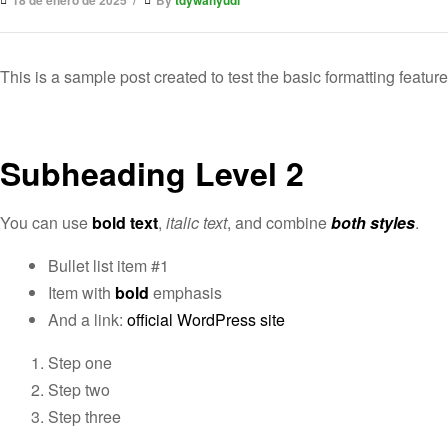
18 de enero de 2025
By
tdywahyudi
This is a sample post created to test the basic formatting feat
Subheading Level 2
You can use
bold text
,
italic text
, and combine
both styles
.
Bullet list item #1
Item with
bold
emphasis
And a link:
official WordPress site
Step one
Step two
Step three