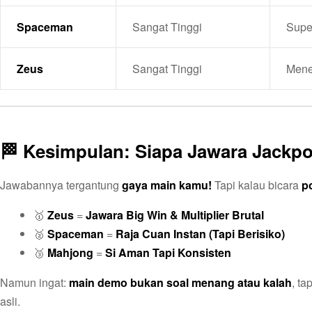
Spaceman
Sangat Tinggi
Supe
Zeus
Sangat Tinggi
Men
🏁
Kesimpulan: Siapa Jawara Jackpo
Jawabannya tergantung
gaya main kamu!
Tapi kalau bicara
p
🥇
Zeus
=
Jawara Big Win & Multiplier Brutal
🥈
Spaceman
=
Raja Cuan Instan (Tapi Berisiko)
🥉
Mahjong
=
Si Aman Tapi Konsisten
Namun ingat:
main demo bukan soal menang atau kalah
, ta
asli.