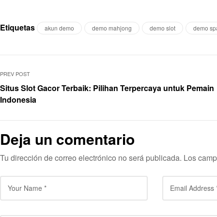
Etiquetas
akun demo
demo mahjong
demo slot
demo sp
PREV POST
Situs Slot Gacor Terbaik: Pilihan Terpercaya untuk Pemain
Indonesia
Deja un comentario
Tu dirección de correo electrónico no será publicada.
Los camp