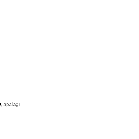
0
, apalagi