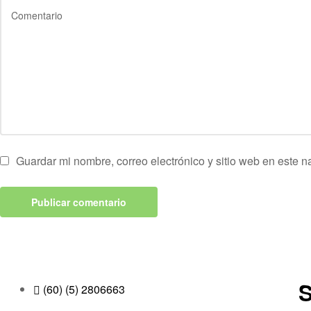
Guardar mi nombre, correo electrónico y sitio web en este 
S
(60) (5) 2806663