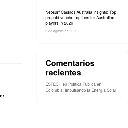
Neosurf Casinos Australia insights: Top
prepaid voucher options for Australian
players in 2026
6 de agosto de 2026
Comentarios
recientes
ESTECH
en
Política Pública en
Colombia: Impulsando la Energía Solar
er