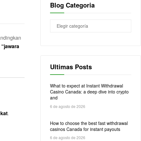
Blog Categoria
bandingkan
t
“jawara
Ultimas Posts
What to expect at Instant Withdrawal
Casino Canada: a deep dive into crypto
and
6 de agosto de 2026
gkat
.
How to choose the best fast withdrawal
casinos Canada for instant payouts
6 de agosto de 2026