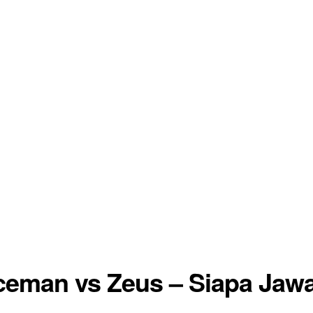
ceman vs Zeus – Siapa Jaw