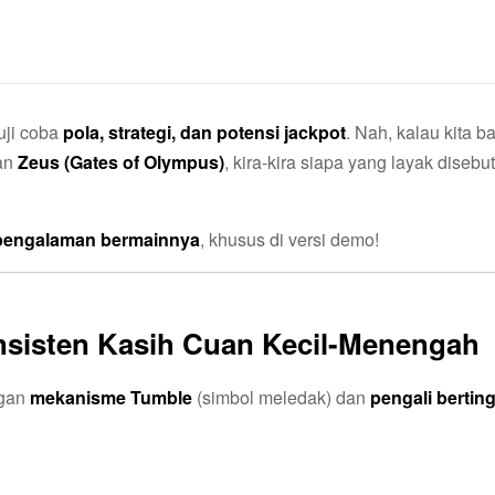
uji coba
pola, strategi, dan potensi jackpot
. Nah, kalau kita 
dan
Zeus (Gates of Olympus)
, kira-kira siapa yang layak disebu
n pengalaman bermainnya
, khusus di versi demo!
nsisten Kasih Cuan Kecil-Menengah
gan
mekanisme Tumble
(simbol meledak) dan
pengali bertin