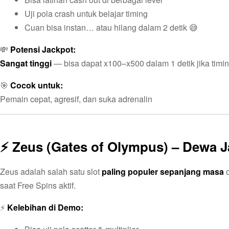
Uji pola crash untuk belajar timing
Cuan bisa instan… atau hilang dalam 2 detik 😅
💸
Potensi Jackpot:
Sangat tinggi
— bisa dapat x100–x500 dalam 1 detik jika timin
🎯
Cocok untuk:
Pemain cepat, agresif, dan suka adrenalin
⚡
Zeus (Gates of Olympus) – Dewa J
Zeus adalah salah satu slot
paling populer sepanjang masa
d
saat Free Spins aktif.
⚡
Kelebihan di Demo: