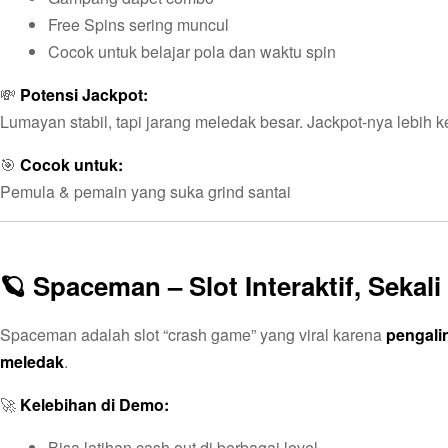
Free Spins sering muncul
Cocok untuk belajar pola dan waktu spin
💸
Potensi Jackpot:
Lumayan stabil, tapi jarang meledak besar. Jackpot-nya lebih 
🎯
Cocok untuk:
Pemula & pemain yang suka grind santai
🪐
Spaceman – Slot Interaktif, Seka
Spaceman adalah slot “crash game” yang viral karena
pengalin
meledak
.
🚀
Kelebihan di Demo:
Bisa latihan cash out di berbagai level