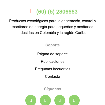
(60) (5) 2806663
Productos tecnológicos para la generación, control y
monitoreo de energía para pequeñas y medianas
industrias en Colombia y la región Caribe.
Soporte
Página de soporte
Publicaciones
Preguntas frecuentes
Contacto
Síguenos