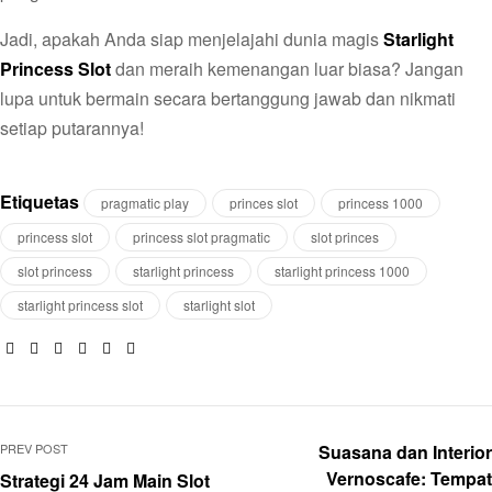
Jadi, apakah Anda siap menjelajahi dunia magis
Starlight
Princess Slot
dan meraih kemenangan luar biasa? Jangan
lupa untuk bermain secara bertanggung jawab dan nikmati
setiap putarannya!
Etiquetas
pragmatic play
princes slot
princess 1000
princess slot
princess slot pragmatic
slot princes
slot princess
starlight princess
starlight princess 1000
starlight princess slot
starlight slot
Facebook
Twitter
Linkedin
Google+
Pinterest
Email
PREV POST
Suasana dan Interior
Vernoscafe: Tempat
Strategi 24 Jam Main Slot