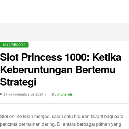
SIN CATEGORÍA
Slot Princess 1000: Ketika
Keberuntungan Bertemu
Strategi
27 de diciembre de 2024
By
munaroh
Slot online telah menjadi salah satu hiburan favorit bagi para
pencinta permainan daring. Di antara berbagai pilihan yang