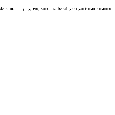
de permainan yang seru, kamu bisa bersaing dengan teman-temanmu