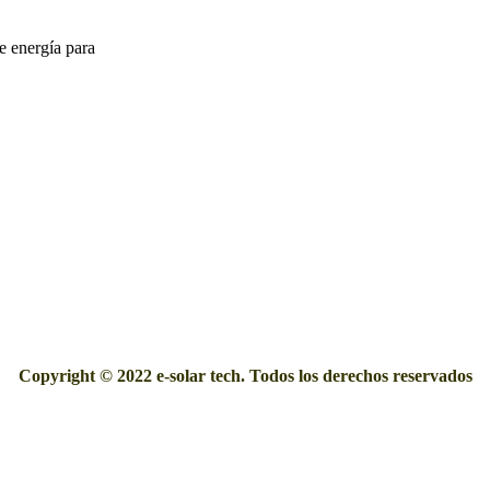
e energía para
Copyright © 2022 e-solar tech. Todos los derechos reservados