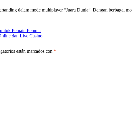
ertanding dalam mode multiplayer “Juara Dunia”. Dengan berbagai mo
untuk Pemain Pemula
nline dan Live Casino
gatorios están marcados con
*