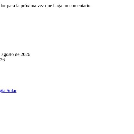
ador para la próxima vez que haga un comentario.
e agosto de 2026
026
gía Solar