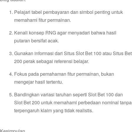
Pelajari tabel pembayaran dan simbol penting untuk
memahami fitur permainan.
Kenali konsep RNG agar menyadari bahwa hasil
putaran bersifat acak.
Gunakan informasi dari Situs Slot Bet 100 atau Situs Bet
200 perak sebagai referensi belajar.
Fokus pada pemahaman fitur permainan, bukan
mengejar hasil tertentu.
Bandingkan variasi taruhan seperti Slot Bet 100 dan
Slot Bet 200 untuk memahami perbedaan nominal tanpa
terpengaruh klaim yang tidak realistis.
Kesimpulan