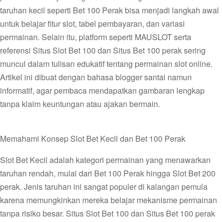
taruhan kecil seperti Bet 100 Perak bisa menjadi langkah awal
untuk belajar fitur slot, tabel pembayaran, dan variasi
permainan. Selain itu, platform seperti MAUSLOT serta
referensi Situs Slot Bet 100 dan Situs Bet 100 perak sering
muncul dalam tulisan edukatif tentang permainan slot online.
Artikel ini dibuat dengan bahasa blogger santai namun
informatif, agar pembaca mendapatkan gambaran lengkap
tanpa klaim keuntungan atau ajakan bermain.
Memahami Konsep Slot Bet Kecil dan Bet 100 Perak
Slot Bet Kecil adalah kategori permainan yang menawarkan
taruhan rendah, mulai dari Bet 100 Perak hingga Slot Bet 200
perak. Jenis taruhan ini sangat populer di kalangan pemula
karena memungkinkan mereka belajar mekanisme permainan
tanpa risiko besar. Situs Slot Bet 100 dan Situs Bet 100 perak