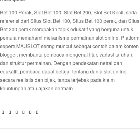
Bet 100 Perak, Slot Bet 100, Slot Bet 200, Slot Bet Kecil, serta
referensi dari Situs Slot Bet 100, Situs Bet 100 perak, dan Situs
Bet 200 perak merupakan topik edukatif yang berguna untuk
pemula memahami mekanisme permainan slot online. Platform
seperti MAUSLOT sering muncul sebagai contoh dalam konten
blogger, membantu pembaca mengenal fitur, variasi taruhan,
dan struktur permainan. Dengan pendekatan netral dan
edukatif, pembaca dapat belajar tentang dunia slot online
secara realistis dan bijak, tanpa terjebak pada klaim
keuntungan atau ajakan bermain.
Facebook
Twitter
Linkedin
Google+
Pinterest
Email