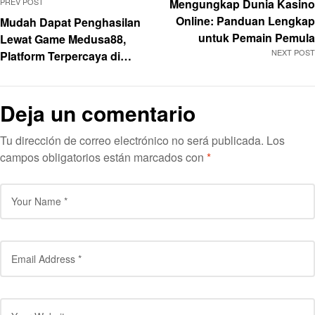
PREV POST
Mengungkap Dunia Kasino
Online: Panduan Lengkap
Mudah Dapat Penghasilan
untuk Pemain Pemula
Lewat Game Medusa88,
NEXT POST
Platform Terpercaya di
Indonesia
Deja un comentario
Tu dirección de correo electrónico no será publicada.
Los
campos obligatorios están marcados con
*