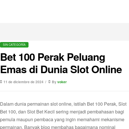
SIN CATEGORÍA
Bet 100 Perak Peluang
Emas di Dunia Slot Online
11 de diciembre de 2024
By
voker
Dalam dunia permainan slot online, istilah Bet 100 Perak, Slot
Bet 100, dan Slot Bet Kecil sering menjadi pembahasan bagi
pemula maupun pembaca yang ingin memahami mekanisme
permainan. Banyak blog membahas bagaimana nominal