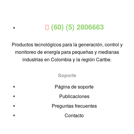
(60) (5) 2806663
Productos tecnológicos para la generación, control y
monitoreo de energía para pequeñas y medianas
industrias en Colombia y la región Caribe.
Soporte
Página de soporte
Publicaciones
Preguntas frecuentes
Contacto